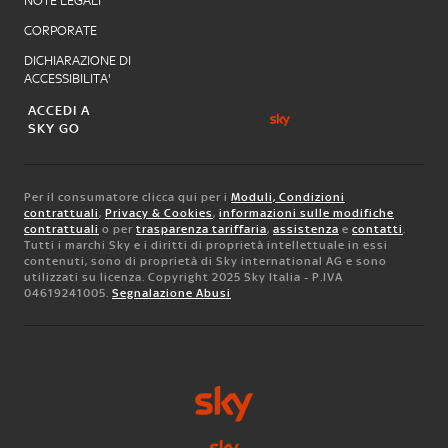
NOTE LEGALI
CORPORATE
DICHIARAZIONE DI
ACCESSIBILITA'
ACCEDI A
SKY GO
Per il consumatore clicca qui per i
Moduli, Condizioni
contrattuali
,
Privacy & Cookies
,
informazioni sulle modifiche
contrattuali
o per
trasparenza tariffaria
,
assistenza
e
contatti
.
Tutti i marchi Sky e i diritti di proprietà intellettuale in essi
contenuti, sono di proprietà di Sky international AG e sono
utilizzati su licenza. Copyright 2025 Sky Italia - P.IVA
04619241005.
Segnalazione Abusi