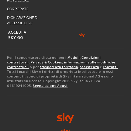
NOTE LEGALI
CORPORATE
DICHIARAZIONE DI
ACCESSIBILITA'
ACCEDI A
SKY GO
Per il consumatore clicca qui per i
Moduli, Condizioni
contrattuali
,
Privacy & Cookies
,
informazioni sulle modifiche
contrattuali
o per
trasparenza tariffaria
,
assistenza
e
contatti
.
Tutti i marchi Sky e i diritti di proprietà intellettuale in essi
contenuti, sono di proprietà di Sky international AG e sono
utilizzati su licenza. Copyright 2025 Sky Italia - P.IVA
04619241005.
Segnalazione Abusi