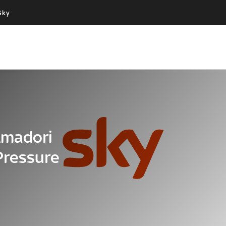
Sky
Cos’altro vedere:
Un mondo di offerte:
PROGRAMMI SKY
SKY.IT
NOW
PECHINO EXPRESS
Amadori
Pressure