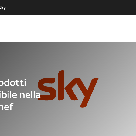
Sky
Cos’altro vedere:
Un mondo di offerte:
PROGRAMMI SKY
SKY.IT
NOW
PECHINO EXPRESS
rodotti
bile nella
hef