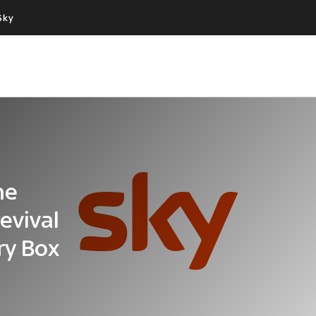
Sky
Cos’altro vedere:
Un mondo di offerte:
PROGRAMMI SKY
SKY.IT
NOW
PECHINO EXPRESS
ne
evival
ry Box