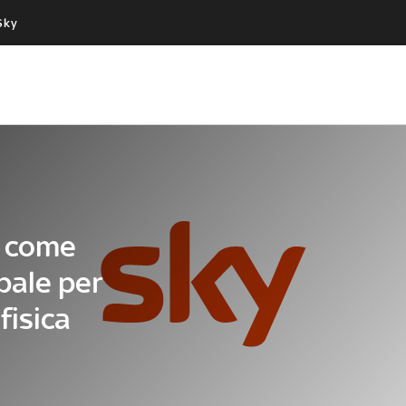
Sky
Cos’altro vedere:
Un mondo di offerte:
PROGRAMMI SKY
SKY.IT
NOW
PECHINO EXPRESS
o come
pale per
fisica