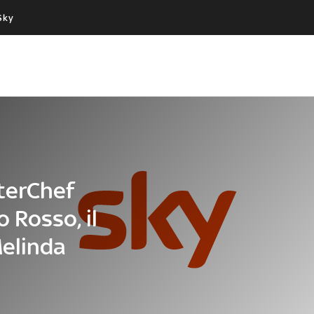
Sky
Cos’altro vedere:
Un mondo di offerte:
PROGRAMMI SKY
SKY.IT
NOW
PECHINO EXPRESS
sterChef
o Rosso, il
Melinda