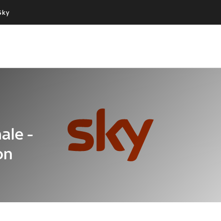
Sky
Cos’altro vedere:
Un mondo di offerte:
PROGRAMMI SKY
SKY.IT
NOW
PECHINO EXPRESS
nale -
on