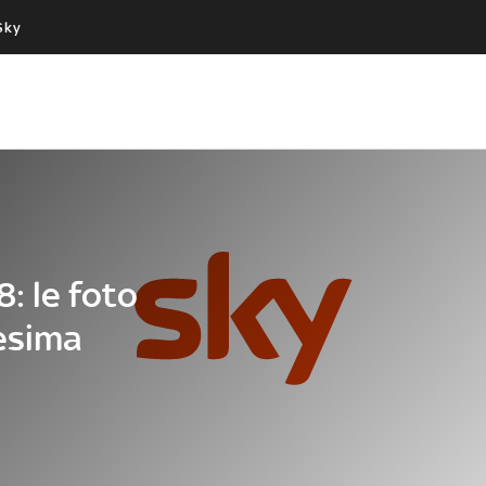
Sky
Cos’altro vedere:
Un mondo di offerte:
PROGRAMMI SKY
SKY.IT
NOW
PECHINO EXPRESS
8: le foto
cesima