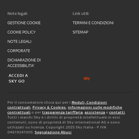
Note legali:
Link utili:
GESTIONE COOKIE
TERMINI E CONDIZIONI
COOKIE POLICY
SITEMAP
NOTE LEGALI
CORPORATE
DICHIARAZIONE DI
ACCESSIBILITA'
ACCEDI A
SKY GO
Per il consumatore clicca qui per i
Moduli, Condizioni
contrattuali
,
Privacy & Cookies
,
informazioni sulle modifiche
contrattuali
o per
trasparenza tariffaria
,
assistenza
e
contatti
.
Tutti i marchi Sky e i diritti di proprietà intellettuale in essi
contenuti, sono di proprietà di Sky international AG e sono
utilizzati su licenza. Copyright 2025 Sky Italia - P.IVA
04619241005.
Segnalazione Abusi