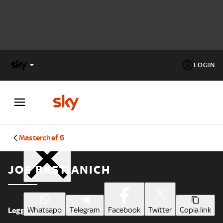
LOGIN
X
FACTOR
Condividi
MASTERCHEF
Masterchef 6
PECHINO
JOE BASTIANICH
EXPRESS
Cos’altro vedere:
PROGRAMMI SKY
Un mondo di offerte:
Whatsapp
Telegram
Facebook
Twitter
Copia link
Leggi meno
SKY.IT
NOW