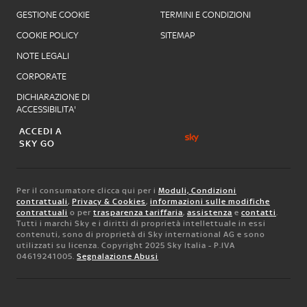
GESTIONE COOKIE
TERMINI E CONDIZIONI
COOKIE POLICY
SITEMAP
NOTE LEGALI
CORPORATE
DICHIARAZIONE DI
ACCESSIBILITA'
ACCEDI A
SKY GO
Per il consumatore clicca qui per i
Moduli, Condizioni
contrattuali
,
Privacy & Cookies
,
informazioni sulle modifiche
contrattuali
o per
trasparenza tariffaria
,
assistenza
e
contatti
.
Tutti i marchi Sky e i diritti di proprietà intellettuale in essi
contenuti, sono di proprietà di Sky international AG e sono
utilizzati su licenza. Copyright 2025 Sky Italia - P.IVA
04619241005.
Segnalazione Abusi