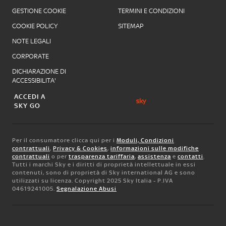
GESTIONE COOKIE
TERMINI E CONDIZIONI
COOKIE POLICY
SITEMAP
NOTE LEGALI
CORPORATE
DICHIARAZIONE DI
ACCESSIBILITA'
ACCEDI A
SKY GO
Per il consumatore clicca qui per i
Moduli, Condizioni
contrattuali
,
Privacy & Cookies
,
informazioni sulle modifiche
contrattuali
o per
trasparenza tariffaria
,
assistenza
e
contatti
.
Tutti i marchi Sky e i diritti di proprietà intellettuale in essi
contenuti, sono di proprietà di Sky international AG e sono
utilizzati su licenza. Copyright 2025 Sky Italia - P.IVA
04619241005.
Segnalazione Abusi