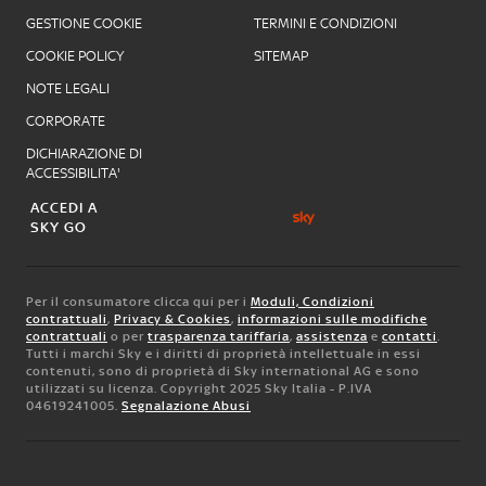
GESTIONE COOKIE
TERMINI E CONDIZIONI
COOKIE POLICY
SITEMAP
NOTE LEGALI
CORPORATE
DICHIARAZIONE DI
ACCESSIBILITA'
ACCEDI A
SKY GO
Per il consumatore clicca qui per i
Moduli, Condizioni
contrattuali
,
Privacy & Cookies
,
informazioni sulle modifiche
contrattuali
o per
trasparenza tariffaria
,
assistenza
e
contatti
.
Tutti i marchi Sky e i diritti di proprietà intellettuale in essi
contenuti, sono di proprietà di Sky international AG e sono
utilizzati su licenza. Copyright 2025 Sky Italia - P.IVA
04619241005.
Segnalazione Abusi