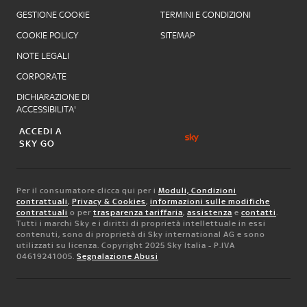
GESTIONE COOKIE
TERMINI E CONDIZIONI
COOKIE POLICY
SITEMAP
NOTE LEGALI
CORPORATE
DICHIARAZIONE DI
ACCESSIBILITA'
ACCEDI A
SKY GO
Per il consumatore clicca qui per i
Moduli, Condizioni
contrattuali
,
Privacy & Cookies
,
informazioni sulle modifiche
contrattuali
o per
trasparenza tariffaria
,
assistenza
e
contatti
.
Tutti i marchi Sky e i diritti di proprietà intellettuale in essi
contenuti, sono di proprietà di Sky international AG e sono
utilizzati su licenza. Copyright 2025 Sky Italia - P.IVA
04619241005.
Segnalazione Abusi