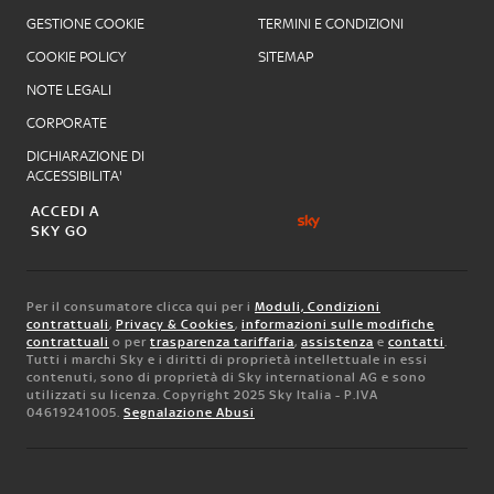
GESTIONE COOKIE
TERMINI E CONDIZIONI
COOKIE POLICY
SITEMAP
NOTE LEGALI
CORPORATE
DICHIARAZIONE DI
ACCESSIBILITA'
ACCEDI A
SKY GO
Per il consumatore clicca qui per i
Moduli, Condizioni
contrattuali
,
Privacy & Cookies
,
informazioni sulle modifiche
contrattuali
o per
trasparenza tariffaria
,
assistenza
e
contatti
.
Tutti i marchi Sky e i diritti di proprietà intellettuale in essi
contenuti, sono di proprietà di Sky international AG e sono
utilizzati su licenza. Copyright 2025 Sky Italia - P.IVA
04619241005.
Segnalazione Abusi