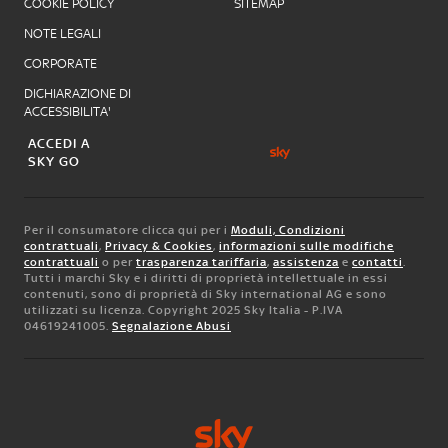
COOKIE POLICY
SITEMAP
NOTE LEGALI
CORPORATE
DICHIARAZIONE DI
ACCESSIBILITA'
ACCEDI A
SKY GO
Per il consumatore clicca qui per i
Moduli, Condizioni
contrattuali
,
Privacy & Cookies
,
informazioni sulle modifiche
contrattuali
o per
trasparenza tariffaria
,
assistenza
e
contatti
.
Tutti i marchi Sky e i diritti di proprietà intellettuale in essi
contenuti, sono di proprietà di Sky international AG e sono
utilizzati su licenza. Copyright 2025 Sky Italia - P.IVA
04619241005.
Segnalazione Abusi