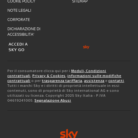
COOKIE POLICY
SITEMAP
NOTE LEGALI
CORPORATE
DICHIARAZIONE DI
ACCESSIBILITA'
ACCEDI A
SKY GO
Per il consumatore clicca qui per i
Moduli, Condizioni
contrattuali
,
Privacy & Cookies
,
informazioni sulle modifiche
contrattuali
o per
trasparenza tariffaria
,
assistenza
e
contatti
.
Tutti i marchi Sky e i diritti di proprietà intellettuale in essi
contenuti, sono di proprietà di Sky international AG e sono
utilizzati su licenza. Copyright 2025 Sky Italia - P.IVA
04619241005.
Segnalazione Abusi