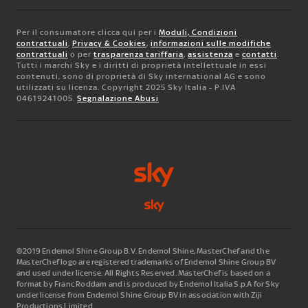
Per il consumatore clicca qui per i
Moduli, Condizioni
contrattuali
,
Privacy & Cookies
,
informazioni sulle modifiche
contrattuali
o per
trasparenza tariffaria
,
assistenza
e
contatti
.
Tutti i marchi Sky e i diritti di proprietà intellettuale in essi
contenuti, sono di proprietà di Sky international AG e sono
utilizzati su licenza. Copyright 2025 Sky Italia - P.IVA
04619241005.
Segnalazione Abusi
©2019 Endemol Shine Group B.V. Endemol Shine, MasterChef and the
MasterChef logo are registered trademarks of Endemol Shine Group BV
and used under license. All Rights Reserved. MasterChef is based on a
format by Franc Roddam and is produced by Endemol Italia S.p.A for Sky
under license from Endemol Shine Group BV in association with Ziji
Productions Limited.