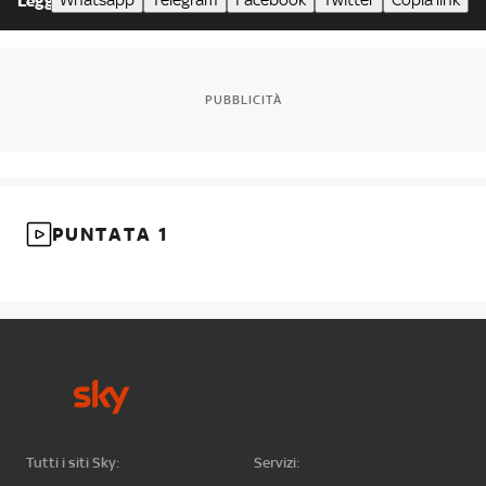
Whatsapp
Telegram
Facebook
Twitter
Copia link
Leggi meno
PUBBLICITÀ
PUNTATA 1
Tutti i siti Sky:
Servizi: