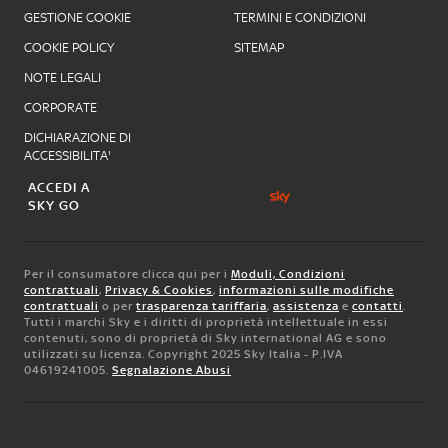
GESTIONE COOKIE
TERMINI E CONDIZIONI
COOKIE POLICY
SITEMAP
NOTE LEGALI
CORPORATE
DICHIARAZIONE DI
ACCESSIBILITA'
ACCEDI A
SKY GO
Per il consumatore clicca qui per i
Moduli, Condizioni
contrattuali
,
Privacy & Cookies
,
informazioni sulle modifiche
contrattuali
o per
trasparenza tariffaria
,
assistenza
e
contatti
.
Tutti i marchi Sky e i diritti di proprietà intellettuale in essi
contenuti, sono di proprietà di Sky international AG e sono
utilizzati su licenza. Copyright 2025 Sky Italia - P.IVA
04619241005.
Segnalazione Abusi