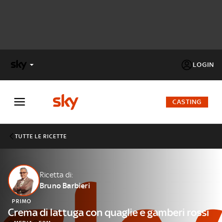
LOGIN
X
FACTOR
CASTING
MASTERCHEF
TUTTE LE RICETTE
PECHINO
EXPRESS
Ricetta di:
Bruno Barbieri
Cos’altro vedere:
PROGRAMMI SKY
PRIMO
Un mondo di offerte:
Crema di lattuga con quaglie e gamberi rossi
SKY.IT
NOW