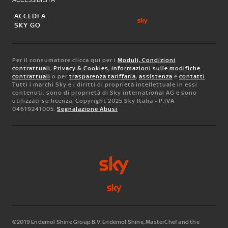
ACCEDI A
SKY GO
Per il consumatore clicca qui per i
Moduli, Condizioni
contrattuali
,
Privacy & Cookies
,
informazioni sulle modifiche
contrattuali
o per
trasparenza tariffaria
,
assistenza
e
contatti
.
Tutti i marchi Sky e i diritti di proprietà intellettuale in essi
contenuti, sono di proprietà di Sky international AG e sono
utilizzati su licenza. Copyright 2025 Sky Italia - P.IVA
04619241005.
Segnalazione Abusi
©2019 Endemol Shine Group B.V. Endemol Shine, MasterChef and the