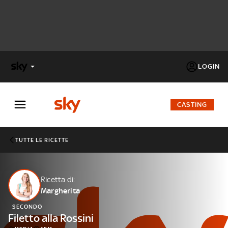
LOGIN
X
FACTOR
CASTING
MASTERCHEF
TUTTE LE RICETTE
PECHINO
EXPRESS
Ricetta di:
Margherita
Cos’altro vedere:
PROGRAMMI SKY
SECONDO
Un mondo di offerte:
Filetto alla Rossini
SKY.IT
NOW