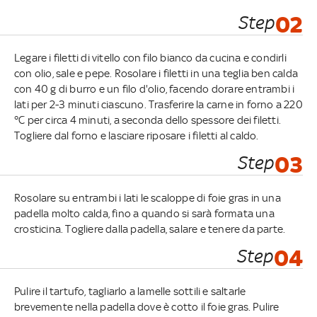
Step
02
Legare i filetti di vitello con filo bianco da cucina e condirli
con olio, sale e pepe. Rosolare i filetti in una teglia ben calda
con 40 g di burro e un filo d'olio, facendo dorare entrambi i
lati per 2-3 minuti ciascuno. Trasferire la carne in forno a 220
°C per circa 4 minuti, a seconda dello spessore dei filetti.
Togliere dal forno e lasciare riposare i filetti al caldo.
Step
03
Rosolare su entrambi i lati le scaloppe di foie gras in una
padella molto calda, fino a quando si sarà formata una
crosticina. Togliere dalla padella, salare e tenere da parte.
Step
04
Pulire il tartufo, tagliarlo a lamelle sottili e saltarle
brevemente nella padella dove è cotto il foie gras. Pulire