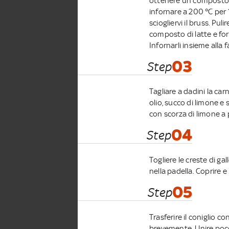
ottenere un composto n
infornare a 200 °C per 1
sciogliervi il bruss. Puli
composto di latte e form
Infornarli insieme alla 
03
Step
Tagliare a dadini la car
olio, succo di limone e 
con scorza di limone a 
04
Step
Togliere le creste di gall
nella padella. Coprire 
05
Step
Trasferire il coniglio c
brevemente. Unire poco 