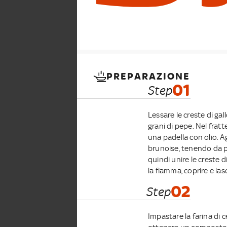
PREPARAZIONE
01
Step
Lessare le creste di ga
grani di pepe. Nel fratt
una padella con olio. A
brunoise, tenendo da part
quindi unire le creste 
la fiamma, coprire e las
02
Step
Impastare la farina di 