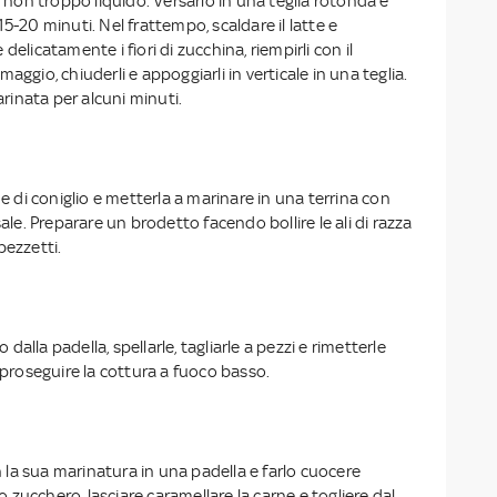
on troppo liquido. Versarlo in una teglia rotonda e
5-20 minuti. Nel frattempo, scaldare il latte e
re delicatamente i fiori di zucchina, riempirli con il
aggio, chiuderli e appoggiarli in verticale in una teglia.
farinata per alcuni minuti.
ne di coniglio e metterla a marinare in una terrina con
sale. Preparare un brodetto facendo bollire le ali di razza
pezzetti.
o dalla padella, spellarle, tagliarle a pezzi e rimetterle
e proseguire la cottura a fuoco basso.
on la sua marinatura in una padella e farlo cuocere
zucchero, lasciare caramellare la carne e togliere dal