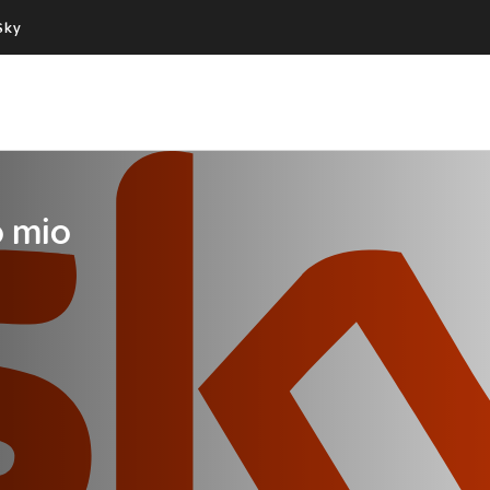
Sky
Cos’altro vedere:
Un mondo di offerte:
PROGRAMMI SKY
SKY.IT
NOW
PECHINO EXPRESS
o mio