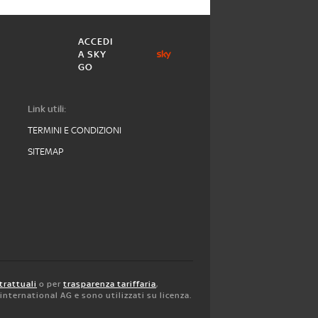
ACCEDI
A SKY
GO
Link utili:
TERMINI E CONDIZIONI
SITEMAP
trattuali
o per
trasparenza tariffaria
,
y international AG e sono utilizzati su licenza.