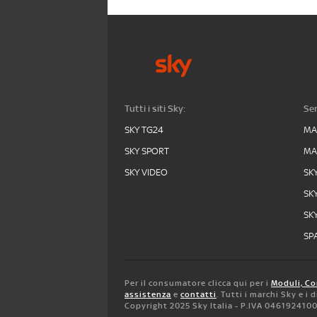
Tutti i siti Sky:
Ser
SKY TG24
MA
SKY SPORT
MA
SKY VIDEO
SK
SK
SK
SPA
Per il consumatore clicca qui per i
Moduli, Co
assistenza
e
contatti
. Tutti i marchi Sky e i
Copyright 2025 Sky Italia - P.IVA 046192410