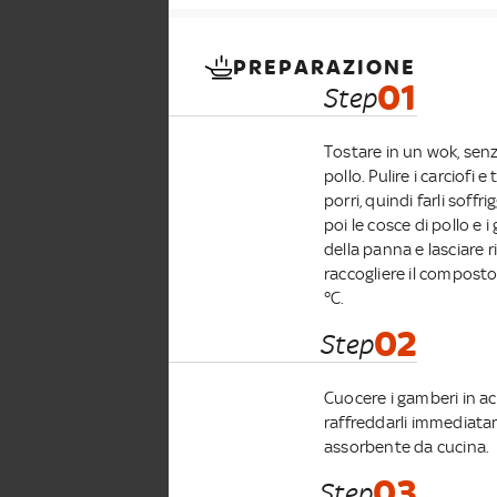
PREPARAZIONE
01
Step
Tostare in un wok, senz
pollo. Pulire i carciofi e 
porri, quindi farli soffr
poi le cosce di pollo e 
della panna e lasciare ri
raccogliere il composto
°C.
02
Step
Cuocere i gamberi in acq
raffreddarli immediatam
assorbente da cucina.
03
Step