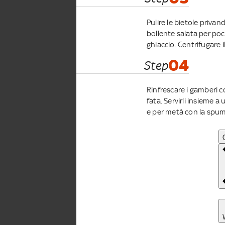
Pulire le bietole privan
bollente salata per poc
ghiaccio. Centrifugare 
04
Step
Rinfrescare i gamberi co
fata. Servirli insieme a
e per metà con la spum