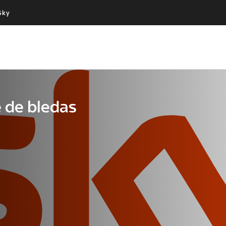
Sky
Cos’altro vedere:
Un mondo di offerte:
PROGRAMMI SKY
SKY.IT
NOW
PECHINO EXPRESS
 de bledas