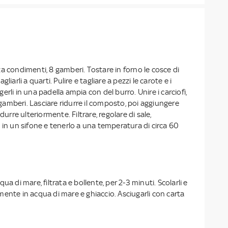
a condimenti, 8 gamberi. Tostare in forno le cosce di
tagliarli a quarti. Pulire e tagliare a pezzi le carote e i
iggerli in una padella ampia con del burro. Unire i carciofi,
i gamberi. Lasciare ridurre il composto, poi aggiungere
durre ulteriormente. Filtrare, regolare di sale,
 in un sifone e tenerlo a una temperatura di circa 60
ua di mare, filtrata e bollente, per 2-3 minuti. Scolarli e
ente in acqua di mare e ghiaccio. Asciugarli con carta