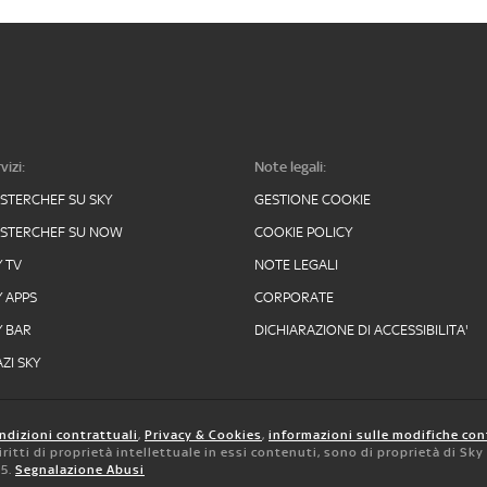
vizi:
Note legali:
STERCHEF SU SKY
GESTIONE COOKIE
STERCHEF SU NOW
COOKIE POLICY
Y TV
NOTE LEGALI
Y APPS
CORPORATE
Y BAR
DICHIARAZIONE DI ACCESSIBILITA'
ZI SKY
ndizioni contrattuali
,
Privacy & Cookies
,
informazioni sulle modifiche con
 diritti di proprietà intellettuale in essi contenuti, sono di proprietà di Sk
05.
Segnalazione Abusi