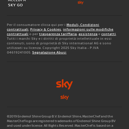
SKY GO
Per il consumatore clicca qui per i
Moduli, Condizioni
contrattuali
,
Privacy & Cookies
,
informazioni sulle modifiche
contrattuali
o per
trasparenza tariffaria
,
assistenza
e
contatti
.
Tutti i marchi Sky e i diritti di proprietà intellettuale in essi
contenuti, sono di proprietà di Sky international AG e sono
utilizzati su licenza. Copyright 2025 Sky Italia - P.IVA
04619241005.
Segnalazione Abusi
©2019 Endemol Shine Group B.V. Endemol Shine, MasterChef and the
MasterChef logo are registered trademarks of Endemol Shine Group BV
and used under license. All Rights Reserved. MasterChef is based on a