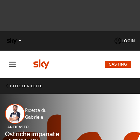
LOGIN
X
FACTOR
CASTING
MASTERCHEF
TUTTE LE RICETTE
PECHINO
EXPRESS
Ricetta di:
Gabriele
Cos’altro vedere:
PROGRAMMI SKY
ANTIPASTO
Un mondo di offerte:
Ostriche impanate
SKY.IT
NOW