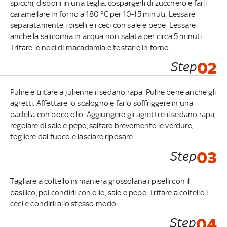
spicchi, disporli in una teglia, cospargerli di zucchero e farli
caramellare in forno a 180 °C per 10-15 minuti. Lessare
separatamente i piselli e i ceci con sale e pepe. Lessare
anche la salicornia in acqua non salata per circa 5 minuti.
Tritare le noci di macadamia e tostarle in forno.
Step
02
Pulire e tritare a julienne il sedano rapa. Pulire bene anche gli
agretti. Affettare lo scalogno e farlo soffriggere in una
padella con poco olio. Aggiungere gli agretti e il sedano rapa,
regolare di sale e pepe, saltare brevemente le verdure,
togliere dal fuoco e lasciare riposare.
Step
03
Tagliare a coltello in maniera grossolana i piselli con il
basilico, poi condirli con olio, sale e pepe. Tritare a coltello i
ceci e condirli allo stesso modo.
Step
04