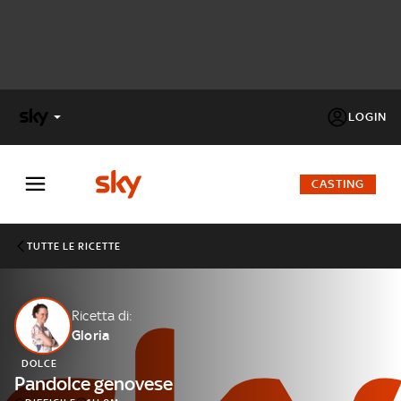
LOGIN
X
FACTOR
CASTING
MASTERCHEF
TUTTE LE RICETTE
PECHINO
EXPRESS
Ricetta di:
Gloria
Cos’altro vedere:
PROGRAMMI SKY
DOLCE
Un mondo di offerte:
Pandolce genovese
SKY.IT
NOW