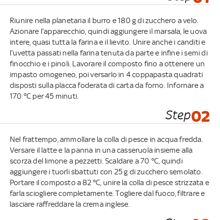
Riunire nella planetaria il burro e 180 g di zucchero a velo.
Azionare l'apparecchio, quindi aggiungere il marsala, le uova
intere, quasi tutta la farina e il lievito. Unire anche i canditi e
l'uvetta passati nella farina tenuta da parte e infine i semi di
finocchio e i pinoli. Lavorare il composto fino a ottenere un
impasto omogeneo, poi versarlo in 4 coppapasta quadrati
disposti sulla placca foderata di carta da forno. Infornare a
170 °C per 45 minuti.
Step
02
Nel frattempo, ammollare la colla di pesce in acqua fredda.
Versare il latte e la panna in una casseruola insieme alla
scorza del limone a pezzetti. Scaldare a 70 °C, quindi
aggiungere i tuorli sbattuti con 25 g di zucchero semolato.
Portare il composto a 82 °C, unire la colla di pesce strizzata e
farla sciogliere completamente. Togliere dal fuoco, filtrare e
lasciare raffreddare la crema inglese.