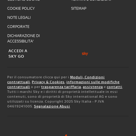
COOKIE POLICY
SITEMAP
NOTE LEGALI
CORPORATE
DICHIARAZIONE DI
ACCESSIBILITA'
ACCEDI A
SKY GO
Per il consumatore clicca qui per i
Moduli, Condizioni
contrattuali
,
Privacy & Cookies
,
informazioni sulle modifiche
contrattuali
o per
trasparenza tariffaria
,
assistenza
e
contatti
.
Tutti i marchi Sky e i diritti di proprietà intellettuale in essi
contenuti, sono di proprietà di Sky international AG e sono
utilizzati su licenza. Copyright 2025 Sky Italia - P.IVA
04619241005.
Segnalazione Abusi