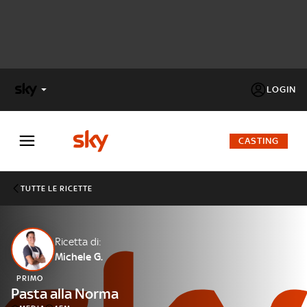
LOGIN
X
FACTOR
CASTING
MASTERCHEF
TUTTE LE RICETTE
PECHINO
EXPRESS
Ricetta di:
Michele G.
Cos’altro vedere:
PROGRAMMI SKY
PRIMO
Un mondo di offerte:
Pasta alla Norma
SKY.IT
NOW