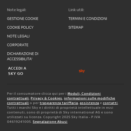
Note legali:
Link utili:
GESTIONE COOKIE
TERMINI E CONDIZIONI
COOKIE POLICY
SITEMAP
NOTE LEGALI
CORPORATE
DICHIARAZIONE DI
ACCESSIBILITA'
ACCEDI A
SKY GO
Per il consumatore clicca qui per i
Moduli, Condizioni
contrattuali
,
Privacy & Cookies
,
informazioni sulle modifiche
contrattuali
o per
trasparenza tariffaria
,
assistenza
e
contatti
.
Tutti i marchi Sky e i diritti di proprietà intellettuale in essi
contenuti, sono di proprietà di Sky international AG e sono
utilizzati su licenza. Copyright 2025 Sky Italia - P.IVA
04619241005.
Segnalazione Abusi