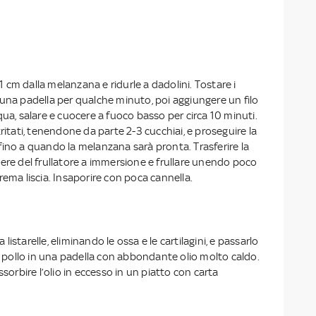
a 1 cm dalla melanzana e ridurle a dadolini. Tostare i
 una padella per qualche minuto, poi aggiungere un filo
qua, salare e cuocere a fuoco basso per circa 10 minuti.
tritati, tenendone da parte 2-3 cucchiai, e proseguire la
fino a quando la melanzana sarà pronta. Trasferire la
ere del frullatore a immersione e frullare unendo poco
rema liscia. Insaporire con poca cannella.
 a listarelle, eliminando le ossa e le cartilagini, e passarlo
il pollo in una padella con abbondante olio molto caldo.
ssorbire l’olio in eccesso in un piatto con carta