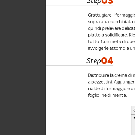
03
Step
Grattugiare il formaggio
sopra una cucchiaiata 
quindi prelevare delic
piatto a solidificare. R
tutto. Con metà di que
avvolgerle attorno a u
04
Step
Distribuire la crema di 
a pezzettini. Aggiunger
cialde di formaggio e 
foglioline di menta.