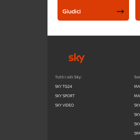
Giudici
Tutti i siti Sky:
Ser
SKY TG24
MA
SKY SPORT
MA
SKY VIDEO
SK
SK
SK
SPA