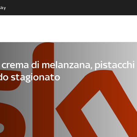
Sky
Cos’altro vedere:
Un mondo di offerte:
PROGRAMMI SKY
SKY.IT
NOW
PECHINO EXPRESS
 crema di melanzana, pistacchi
rdo stagionato