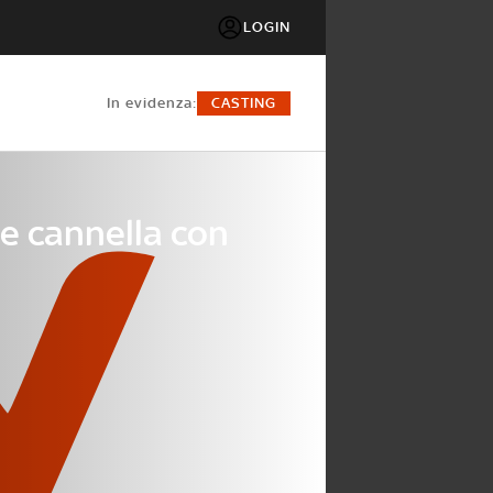
LOGIN
in evidenza:
CASTING
 e cannella con