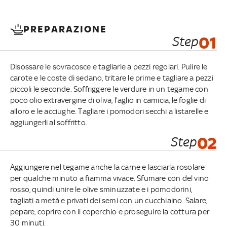
PREPARAZIONE
Step
01
Disossare le sovracosce e tagliarle a pezzi regolari. Pulire le
carote e le coste di sedano, tritare le prime e tagliare a pezzi
piccoli le seconde. Soffriggere le verdure in un tegame con
poco olio extravergine di oliva, l'aglio in camicia, le foglie di
alloro e le acciughe. Tagliare i pomodori secchi a listarelle e
aggiungerli al soffritto.
Step
02
Aggiungere nel tegame anche la carne e lasciarla rosolare
per qualche minuto a fiamma vivace. Sfumare con del vino
rosso, quindi unire le olive sminuzzate e i pomodorini,
tagliati a metà e privati dei semi con un cucchiaino. Salare,
pepare, coprire con il coperchio e proseguire la cottura per
30 minuti.