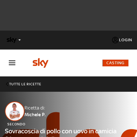
LOGIN
X
FACTOR
CASTING
MASTERCHEF
TUTTE LE RICETTE
PECHINO
EXPRESS
Ricetta di:
Michele P.
Cos’altro vedere:
PROGRAMMI SKY
SECONDO
Un mondo di offerte:
Sovracoscia di pollo con uovo in camicia
SKY.IT
NOW