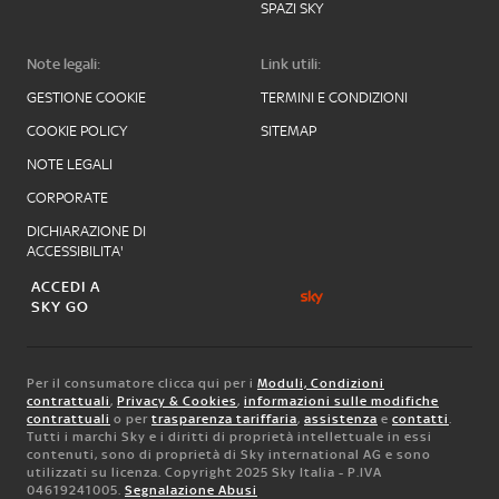
SPAZI SKY
Note legali:
Link utili:
GESTIONE COOKIE
TERMINI E CONDIZIONI
COOKIE POLICY
SITEMAP
NOTE LEGALI
CORPORATE
DICHIARAZIONE DI
ACCESSIBILITA'
ACCEDI A
SKY GO
Per il consumatore clicca qui per i
Moduli, Condizioni
contrattuali
,
Privacy & Cookies
,
informazioni sulle modifiche
contrattuali
o per
trasparenza tariffaria
,
assistenza
e
contatti
.
Tutti i marchi Sky e i diritti di proprietà intellettuale in essi
contenuti, sono di proprietà di Sky international AG e sono
utilizzati su licenza. Copyright 2025 Sky Italia - P.IVA
04619241005.
Segnalazione Abusi