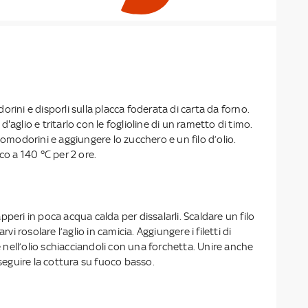
rini e disporli sulla placca foderata di carta da forno.
'aglio e tritarlo con le foglioline di un rametto di timo.
pomodorini e aggiungere lo zucchero e un filo d’olio.
co a 140 °C per 2 ore.
peri in poca acqua calda per dissalarli. Scaldare un filo
arvi rosolare l’aglio in camicia. Aggiungere i filetti di
re nell’olio schiacciandoli con una forchetta. Unire anche
oseguire la cottura su fuoco basso.