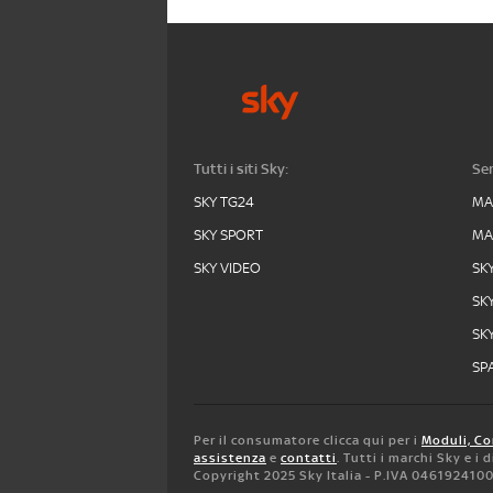
Tutti i siti Sky:
Ser
SKY TG24
MA
SKY SPORT
MA
SKY VIDEO
SK
SK
SK
SPA
Per il consumatore clicca qui per i
Moduli, Co
assistenza
e
contatti
. Tutti i marchi Sky e i
Copyright 2025 Sky Italia - P.IVA 046192410