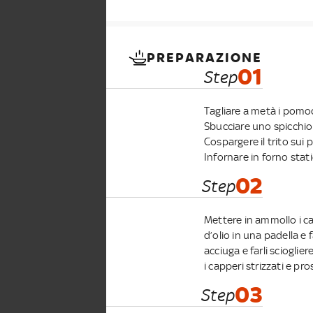
PREPARAZIONE
01
Step
Tagliare a metà i pomodo
Sbucciare uno spicchio d
Cospargere il trito sui 
Infornare in forno stati
02
Step
Mettere in ammollo i cap
d’olio in una padella e f
acciuga e farli scioglie
i capperi strizzati e pr
03
Step