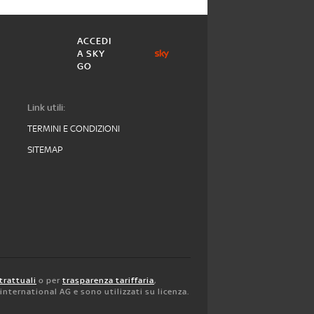
ACCEDI
A SKY
GO
Link utili:
TERMINI E CONDIZIONI
SITEMAP
trattuali
o per
trasparenza tariffaria
,
y international AG e sono utilizzati su licenza.