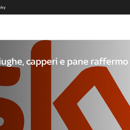
Sky
Cos’altro vedere:
Un mondo di offerte:
PROGRAMMI SKY
SKY.IT
NOW
PECHINO EXPRESS
iughe, capperi e pane raffermo