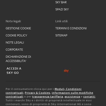
SKY BAR
SPAZI SKY
Note legali:
Link utili:
GESTIONE COOKIE
TERMINI E CONDIZIONI
COOKIE POLICY
SITEMAP
NOTE LEGALI
CORPORATE
DICHIARAZIONE DI
ACCESSIBILITA'
ACCEDI A
SKY GO
Per il consumatore clicca qui per i
Moduli, Condizioni
contrattuali
,
Privacy & Cookies
,
informazioni sulle modifiche
contrattuali
o per
trasparenza tariffaria
,
assistenza
e
contatti
.
Tutti i marchi Sky e i diritti di proprietà intellettuale in essi
contenuti, sono di proprietà di Sky international AG e sono