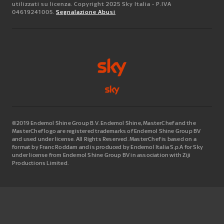
utilizzati su licenza. Copyright 2025 Sky Italia - P.IVA
04619241005.
Segnalazione Abusi
©2019 Endemol Shine Group B.V. Endemol Shine, MasterChef and the
MasterChef logo are registered trademarks of Endemol Shine Group BV
and used under license. All Rights Reserved. MasterChef is based on a
format by Franc Roddam and is produced by Endemol Italia S.p.A for Sky
under license from Endemol Shine Group BV in association with Ziji
Productions Limited.