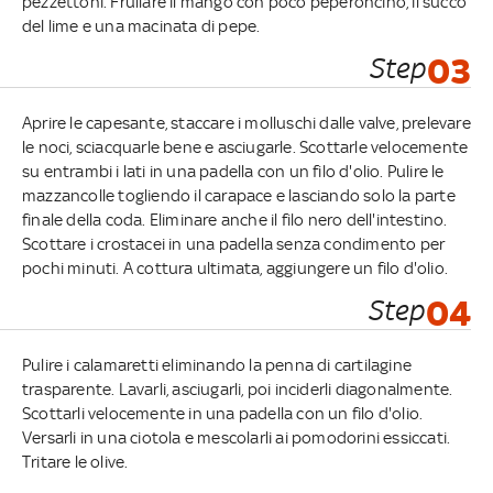
pezzettoni. Frullare il mango con poco peperoncino, il succo
del lime e una macinata di pepe.
Step
03
Aprire le capesante, staccare i molluschi dalle valve, prelevare
le noci, sciacquarle bene e asciugarle. Scottarle velocemente
su entrambi i lati in una padella con un filo d'olio. Pulire le
mazzancolle togliendo il carapace e lasciando solo la parte
finale della coda. Eliminare anche il filo nero dell'intestino.
Scottare i crostacei in una padella senza condimento per
pochi minuti. A cottura ultimata, aggiungere un filo d'olio.
Step
04
Pulire i calamaretti eliminando la penna di cartilagine
trasparente. Lavarli, asciugarli, poi inciderli diagonalmente.
Scottarli velocemente in una padella con un filo d'olio.
Versarli in una ciotola e mescolarli ai pomodorini essiccati.
Tritare le olive.