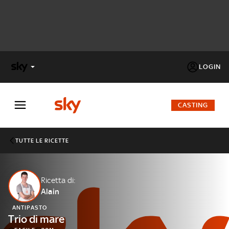
LOGIN
X
FACTOR
CASTING
MASTERCHEF
TUTTE LE RICETTE
PECHINO
EXPRESS
Ricetta di:
Alain
Cos’altro vedere:
PROGRAMMI SKY
ANTIPASTO
Un mondo di offerte:
Trio di mare
SKY.IT
NOW