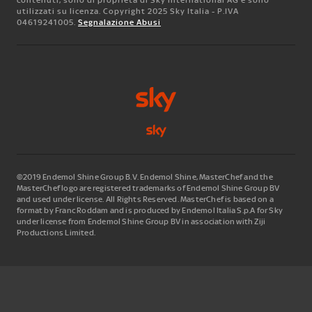
utilizzati su licenza. Copyright 2025 Sky Italia - P.IVA
04619241005.
Segnalazione Abusi
©2019 Endemol Shine Group B.V. Endemol Shine, MasterChef and the
MasterChef logo are registered trademarks of Endemol Shine Group BV
and used under license. All Rights Reserved. MasterChef is based on a
format by Franc Roddam and is produced by Endemol Italia S.p.A for Sky
under license from Endemol Shine Group BV in association with Ziji
Productions Limited.