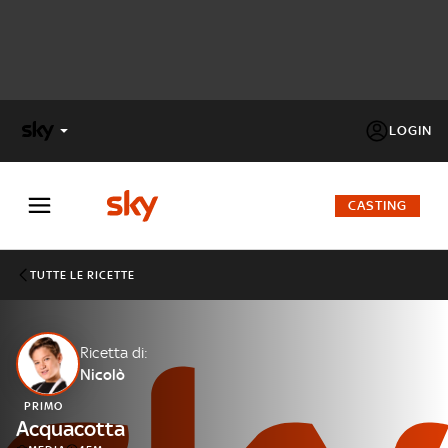
LOGIN
X
FACTOR
CASTING
MASTERCHEF
TUTTE LE RICETTE
PECHINO
EXPRESS
Ricetta di:
Nicolò
Cos’altro vedere:
PROGRAMMI SKY
PRIMO
Un mondo di offerte:
Acquacotta
SKY.IT
NOW