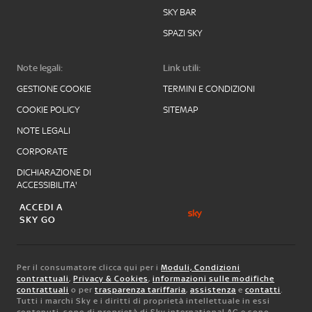
SKY BAR
SPAZI SKY
Note legali:
Link utili:
GESTIONE COOKIE
TERMINI E CONDIZIONI
COOKIE POLICY
SITEMAP
NOTE LEGALI
CORPORATE
DICHIARAZIONE DI
ACCESSIBILITA'
ACCEDI A
SKY GO
Per il consumatore clicca qui per i
Moduli, Condizioni
contrattuali
,
Privacy & Cookies
,
informazioni sulle modifiche
contrattuali
o per
trasparenza tariffaria
,
assistenza
e
contatti
.
Tutti i marchi Sky e i diritti di proprietà intellettuale in essi
contenuti, sono di proprietà di Sky international AG e sono