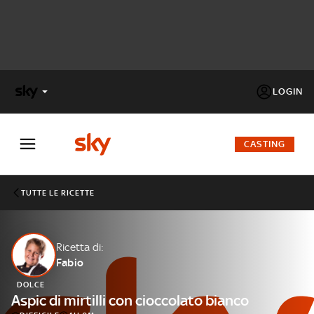
LOGIN
X
FACTOR
CASTING
MASTERCHEF
TUTTE LE RICETTE
PECHINO
EXPRESS
Ricetta di:
Fabio
Cos’altro vedere:
PROGRAMMI SKY
DOLCE
Un mondo di offerte:
Aspic di mirtilli con cioccolato bianco
SKY.IT
NOW