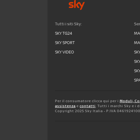
Tutti i siti Sky:
Ser
SKY TG24
MA
SKY SPORT
MA
SKY VIDEO
SK
SK
SK
SPA
Per il consumatore clicca qui per i
Moduli, Co
assistenza
e
contatti
. Tutti i marchi Sky e i
Copyright 2025 Sky Italia - P.IVA 046192410