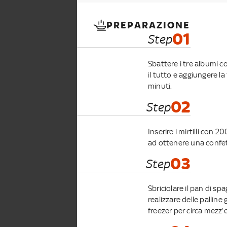
PREPARAZIONE
01
Step
Sbattere i tre albumi co
il tutto e aggiungere la
minuti.
02
Step
Inserire i mirtilli con
ad ottenere una confet
03
Step
Sbriciolare il pan di sp
realizzare delle pallin
freezer per circa mezz’o