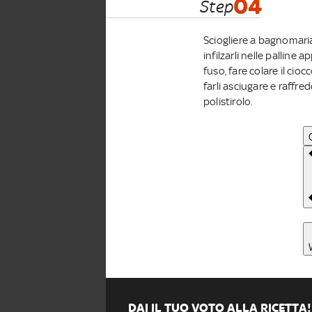
04
Step
Sciogliere a bagnomaria
infilzarli nelle palline
fuso, fare colare il cio
farli asciugare e raffre
polistirolo.
DAI IL TUO VOTO ALLA RICETTA!