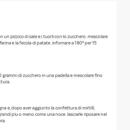
n un pizzico di sale e i tuorli con lo zucchero. mescolare
 farina e la fecola di patate. infornare a 180° per 15
 200 grammi di zucchero in una padella e mescolare fino
tura.
agna e, dopo aver aggiunto la confettura di mirtilli,
e grandi piu o meno come una noce. lasciarle riposare nel
ra.