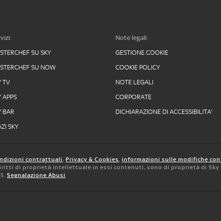
vizi:
Note legali:
STERCHEF SU SKY
GESTIONE COOKIE
STERCHEF SU NOW
COOKIE POLICY
Y TV
NOTE LEGALI
Y APPS
CORPORATE
Y BAR
DICHIARAZIONE DI ACCESSIBILITA'
ZI SKY
ndizioni contrattuali
,
Privacy & Cookies
,
informazioni sulle modifiche con
 diritti di proprietà intellettuale in essi contenuti, sono di proprietà di Sk
05.
Segnalazione Abusi