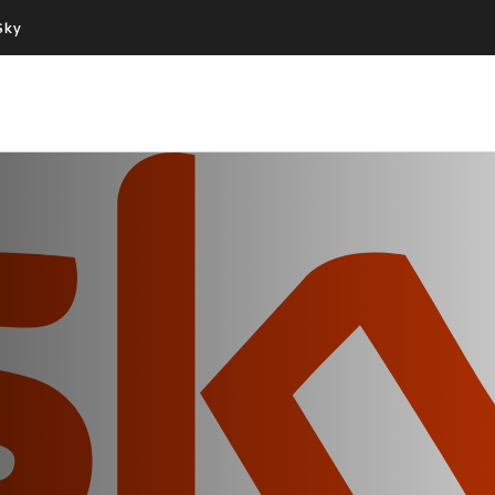
Sky
Cos’altro vedere:
Un mondo di offerte:
PROGRAMMI SKY
SKY.IT
NOW
PECHINO EXPRESS