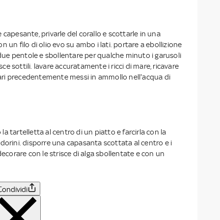
 capesante, privarle del corallo e scottarle in una
 un filo di olio evo su ambo i lati. portare a ebollizione
e pentole e sbollentare per qualche minuto i garusoli
isce sottili. lavare accuratamente i ricci di mare, ricavare
olari precedentemente messi in ammollo nell'acqua di
 tartelletta al centro di un piatto e farcirla con la
dorini. disporre una capasanta scottata al centro e i
decorare con le strisce di alga sbollentate e con un
Condividi