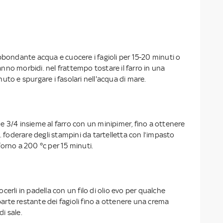
bbondante acqua e cuocere i fagioli per 15-20 minuti o
no morbidi. nel frattempo tostare il farro in una
uto e spurgare i fasolari nell'acqua di mare.
arne 3/4 insieme al farro con un minipimer, fino a ottenere
oderare degli stampini da tartelletta con l’impasto
orno a 200 °c per 15 minuti.
cerli in padella con un filo di olio evo per qualche
 parte restante dei fagioli fino a ottenere una crema
i sale.