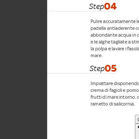
04
Step
Pulire accuratamente le
padella antiaderente con
abbondante acqua in du
e le alghe tagliate a str
la polpa e lavare i fas
mare.
05
Step
Impiattare disponendo la
crema di fagioli e pomo
frutti di mare intorno. 
rametto di salicornia.