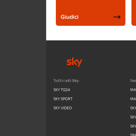
Giudici
Tutti i siti Sky:
Ser
SKY TG24
MA
SKY SPORT
MA
SKY VIDEO
SK
SK
SK
SPA