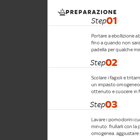
PREPARAZIONE
01
Step
Portare a ebollizione a
fino a quando non saran
padella per qualche min
02
Step
Scolare i fagioli e trit
un impasto omogeneo. f
ottenuto e cuocere in f
03
Step
Lavare i pomodorini cuo
minuto. frullarli con la
omogenea. aggiustare d