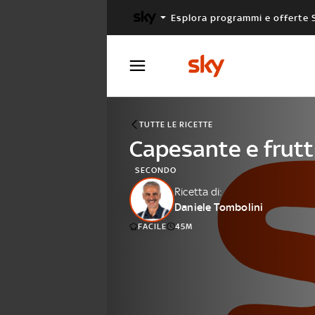
Esplora programmi e offerte 
X FACTOR
MASTERCHEF
TUTTE LE RICETTE
Capesante e frutti
SECONDO
Ricetta di:
Daniele Tombolini
FACILE
45M