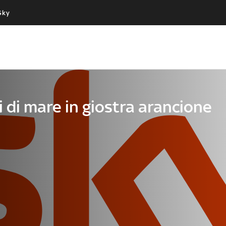
Sky
Cos’altro vedere:
Un mondo di offerte:
PROGRAMMI SKY
SKY.IT
NOW
PECHINO EXPRESS
 di mare in giostra arancione