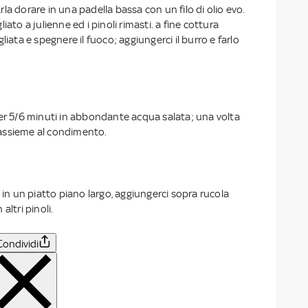
iarla dorare in una padella bassa con un filo di olio evo.
iato a julienne ed i pinoli rimasti. a fine cottura
liata e spegnere il fuoco; aggiungerci il burro e farlo
per 5/6 minuti in abbondante acqua salata; una volta
a assieme al condimento.
i in un piatto piano largo, aggiungerci sopra rucola
altri pinoli.
Condividi