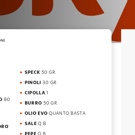
ONE
SPECK
50 GR.
PINOLI
30 GR.
CIPOLLA
1
O
80
BURRO
50 GR.
OLIO EVO
QUANTO BASTA
SALE
Q.B
ORO
PEPE
Q.B