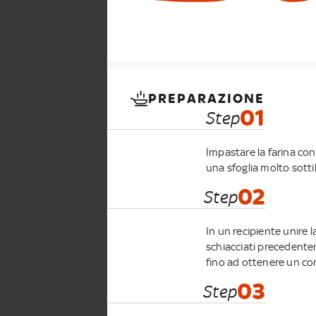
PREPARAZIONE
01
Step
Impastare la farina con
una sfoglia molto sottil
02
Step
In un recipiente unire la
schiacciati precedentem
fino ad ottenere un 
03
Step