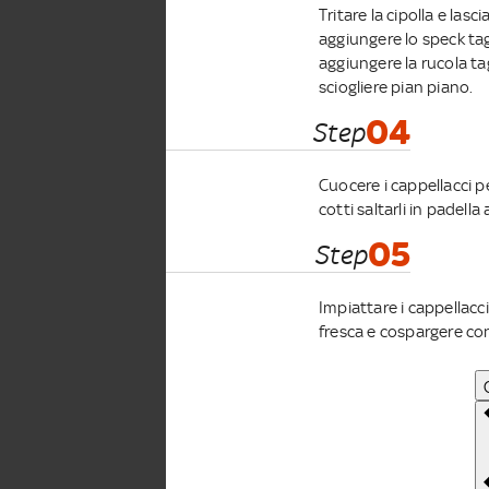
Tritare la cipolla e lasc
aggiungere lo speck tagl
aggiungere la rucola tag
sciogliere pian piano.
04
Step
Cuocere i cappellacci 
cotti saltarli in padell
05
Step
Impiattare i cappellacc
fresca e cospargere con 