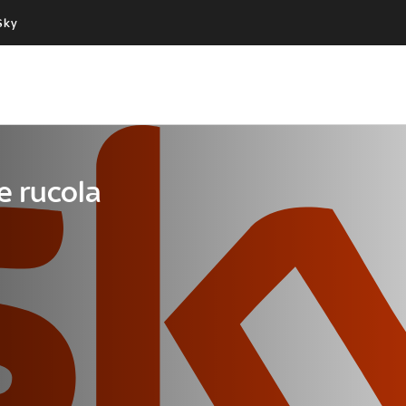
Sky
Cos’altro vedere:
Un mondo di offerte:
PROGRAMMI SKY
SKY.IT
NOW
PECHINO EXPRESS
 e rucola