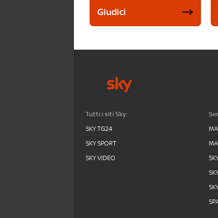
Giudici
Tutti i siti Sky:
Ser
SKY TG24
MA
SKY SPORT
MA
SKY VIDEO
SK
SK
SK
SPA