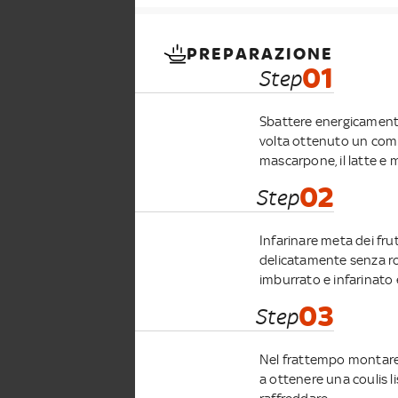
PREPARAZIONE
01
Step
Sbattere energicamente
volta ottenuto un compos
mascarpone, il latte e 
02
Step
Infarinare meta dei fru
delicatamente senza ro
imburrato e infarinato 
03
Step
Nel frattempo montare la
a ottenere una coulis l