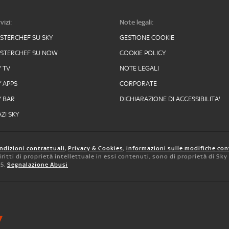
vizi:
Note legali:
STERCHEF SU SKY
GESTIONE COOKIE
STERCHEF SU NOW
COOKIE POLICY
Y TV
NOTE LEGALI
Y APPS
CORPORATE
Y BAR
DICHIARAZIONE DI ACCESSIBILITA'
ZI SKY
ndizioni contrattuali
,
Privacy & Cookies
,
informazioni sulle modifiche con
 diritti di proprietà intellettuale in essi contenuti, sono di proprietà di Sk
05.
Segnalazione Abusi