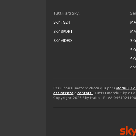
Tutti i siti Sky:
Ser
SKY TG24
MA
SKY SPORT
MA
SKY VIDEO
SK
SK
SK
SPA
Per il consumatore clicca qui per i
Moduli, Co
assistenza
e
contatti
. Tutti i marchi Sky e i
Copyright 2025 Sky Italia - P.IVA 046192410