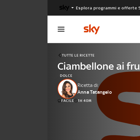
Esplora programmi e offerte 
X FACTOR
MASTERCHEF
TUTTE LE RICETTE
Ciambellone ai fru
DOLCE
Ricetta di:
Anna Tatangelo
FACILE
1H 40M