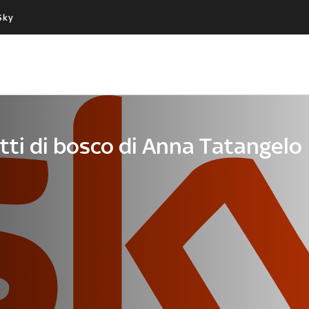
Sky
Cos’altro vedere:
Un mondo di offerte:
PROGRAMMI SKY
SKY.IT
NOW
PECHINO EXPRESS
tti di bosco di Anna Tatangelo