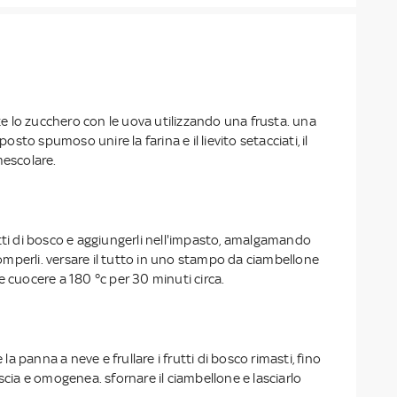
 lo zucchero con le uova utilizzando una frusta. una
to spumoso unire la farina e il lievito setacciati, il
mescolare.
tti di bosco e aggiungerli nell'impasto, amalgamando
mperli. versare il tutto in uno stampo da ciambellone
e cuocere a 180 °c per 30 minuti circa.
 panna a neve e frullare i frutti di bosco rimasti, fino
iscia e omogenea. sfornare il ciambellone e lasciarlo