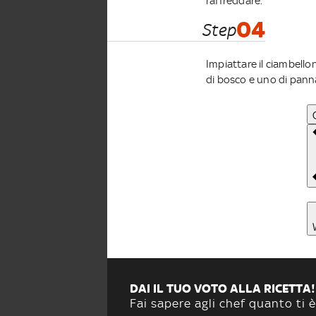
raffreddare.
04
Step
Impiattare il ciambello
di bosco e uno di pann
DAI IL TUO VOTO ALLA RICETTA!
Fai sapere agli chef quanto ti è