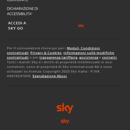
DICHIARAZIONE DI
ACCESSIBILITA'
ACCEDI A
SKY GO
Per il consumatore clicca qui per i
Moduli, Condizioni
contrattuali
,
Privacy & Cookies
,
informazioni sulle modifiche
contrattuali
o per
trasparenza tariffaria
,
assistenza
e
contatti
.
Tutti i marchi Sky e i diritti di proprietà intellettuale in essi
contenuti, sono di proprietà di Sky international AG e sono
utilizzati su licenza. Copyright 2025 Sky Italia - P.IVA
04619241005.
Segnalazione Abusi