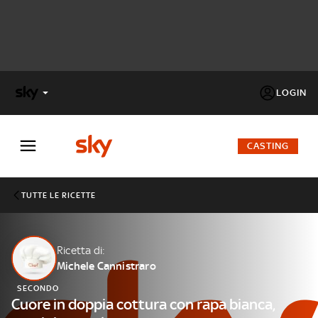
LOGIN
X
FACTOR
CASTING
MASTERCHEF
TUTTE LE RICETTE
PECHINO
EXPRESS
Ricetta di:
Michele Cannistraro
Cos’altro vedere:
PROGRAMMI SKY
SECONDO
Un mondo di offerte:
Cuore in doppia cottura con rapa bianca,
SKY.IT
NOW