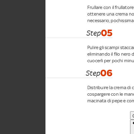
Frullare con il frullat
ottenere una crema non
necessario, pochissima 
05
Step
Pulire gli scampi stacc
eliminando il filo nero 
cuocerli per pochi minut
06
Step
Distribuire la crema di c
cospargere con le mando
macinata di pepe e com