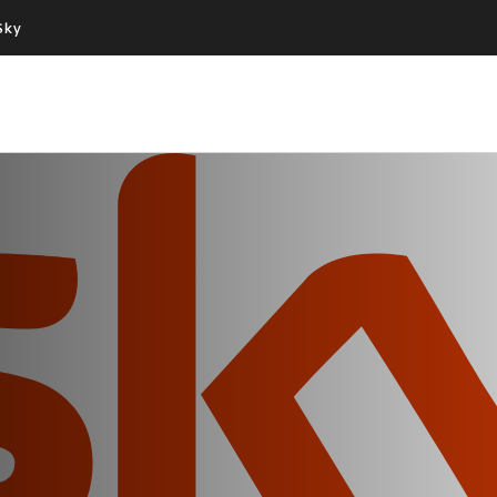
Sky
Cos’altro vedere:
Un mondo di offerte:
PROGRAMMI SKY
SKY.IT
NOW
PECHINO EXPRESS