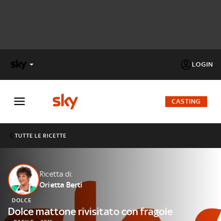
LOGIN
X
FACTOR
CASTING
MASTERCHEF
TUTTE LE RICETTE
PECHINO
EXPRESS
Ricetta di:
Orietta Berti
Cos’altro vedere:
PROGRAMMI SKY
DOLCE
Un mondo di offerte:
Dolce mattone rivisitato con fragole
SKY.IT
NOW