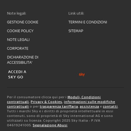
Note legali:
Link utili:
GESTIONE COOKIE
TERMINI E CONDIZIONI
COOKIE POLICY
SITEMAP
NOTE LEGALI
CORPORATE
DICHIARAZIONE DI
ACCESSIBILITA'
ACCEDI A
SKY GO
Per il consumatore clicca qui per i
Moduli, Condizioni
contrattuali
,
Privacy & Cookies
,
informazioni sulle modifiche
contrattuali
o per
trasparenza tariffaria
,
assistenza
e
contatti
.
Tutti i marchi Sky e i diritti di proprietà intellettuale in essi
contenuti, sono di proprietà di Sky international AG e sono
utilizzati su licenza. Copyright 2025 Sky Italia - P.IVA
04619241005.
Segnalazione Abusi