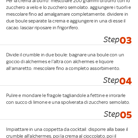
Per la crema al burro: mescolare 200 grammi di burro con lo
zucchero a velo e lo zucchero semolato. aggiungere i tuorli e
mescolare fino ad amalgamare completamente. dividere in
due boule separate la crema e aggiungere in una di esse il
cacao. lasciar riposare in frigorifero.
Step
03
Divide il crumble in due boule: bagnare una boule con un
goccio di alchermes e l'altra con alchermes e liquore
all’amaretto. mescolare fino a completo assorbimento.
Step
04
Pulire e mondare le fragole tagliandole a fettine e irrorarle
con succo di limone e una spolverata di zucchero semolato.
Step
05
Impiattare in una coppetta da cocktail: disporre alla base il
crumble all'alchermes, poi la crema al cioccolato, poi il