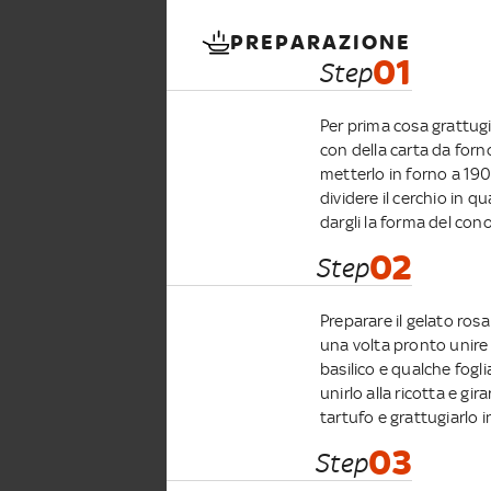
PREPARAZIONE
01
Step
Per prima cosa grattugi
con della carta da forn
metterlo in forno a 190
dividere il cerchio in q
dargli la forma del cono
02
Step
Preparare il gelato rosa:
una volta pronto unire c
basilico e qualche fogl
unirlo alla ricotta e gir
tartufo e grattugiarlo i
03
Step