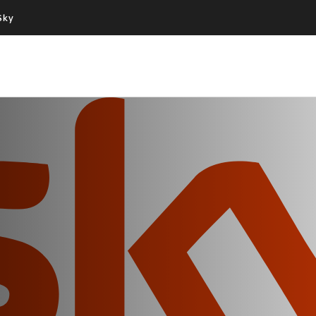
Sky
Cos’altro vedere:
Un mondo di offerte:
PROGRAMMI SKY
SKY.IT
NOW
PECHINO EXPRESS