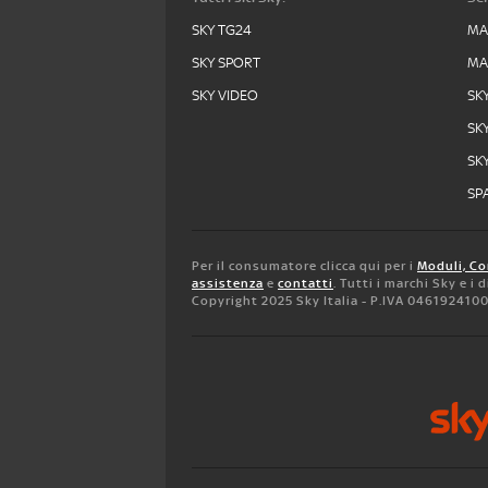
SKY TG24
MA
SKY SPORT
MA
SKY VIDEO
SK
SK
SK
SPA
Per il consumatore clicca qui per i
Moduli, Co
assistenza
e
contatti
. Tutti i marchi Sky e i
Copyright 2025 Sky Italia - P.IVA 046192410