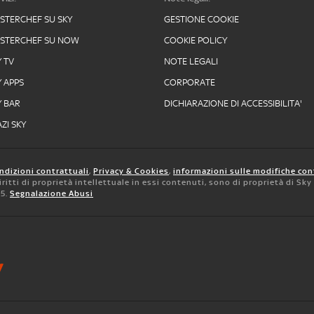
STERCHEF SU SKY
GESTIONE COOKIE
STERCHEF SU NOW
COOKIE POLICY
Y TV
NOTE LEGALI
Y APPS
CORPORATE
Y BAR
DICHIARAZIONE DI ACCESSIBILITA'
ZI SKY
ndizioni contrattuali
,
Privacy & Cookies
,
informazioni sulle modifiche con
 diritti di proprietà intellettuale in essi contenuti, sono di proprietà di Sk
05.
Segnalazione Abusi