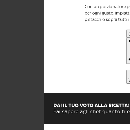
Con un porzionatore per
per ogni gusto. impiatta
pistacchio sopra tutti i 
DAI IL TUO VOTO ALLA RICETTA!
Fai sapere agli chef quanto ti è