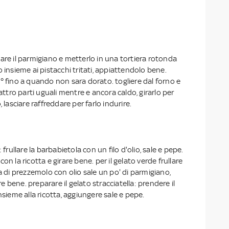
are il parmigiano e metterlo in una tortiera rotonda
o insieme ai pistacchi tritati, appiattendolo bene.
° fino a quando non sara dorato. togliere dal forno e
uattro parti uguali mentre e ancora caldo, girarlo per
, lasciare raffreddare per farlo indurire.
 frullare la barbabietola con un filo d'olio, sale e pepe.
on la ricotta e girare bene. per il gelato verde frullare
ia di prezzemolo con olio sale un po' di parmigiano,
are bene. preparare il gelato stracciatella: prendere il
nsieme alla ricotta, aggiungere sale e pepe.