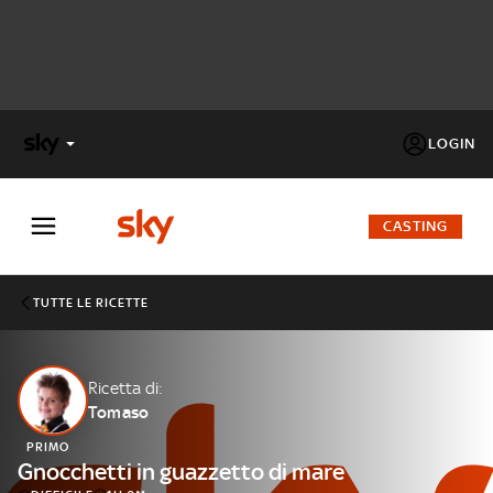
LOGIN
X
FACTOR
CASTING
MASTERCHEF
TUTTE LE RICETTE
PECHINO
EXPRESS
Ricetta di:
Tomaso
Cos’altro vedere:
PROGRAMMI SKY
PRIMO
Un mondo di offerte:
Gnocchetti in guazzetto di mare
SKY.IT
NOW