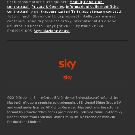
Per il consumatore clicca qui per i
Moduli, Condizioni
contrattuali
,
Privacy & Cookies
,
informazioni sulle modifiche
contrattuali
o per
trasparenza tariffaria
,
assistenza
e
contatti
.
Tutti i marchi Sky e i diritti di proprietà intellettuale in essi
contenuti, sono di proprietà di Sky international AG e sono
utilizzati su licenza. Copyright 2025 Sky Italia - P.IVA
04619241005.
Segnalazione Abusi
©2019 Endemol Shine Group B.V. Endemol Shine, MasterChef and the
MasterChef logo are registered trademarks of Endemol Shine Group BV
and used under license. All Rights Reserved. MasterChef is based on a
format by Franc Roddam and is produced by Endemol Italia S.p.A for Sky
under license from Endemol Shine Group BV in association with Ziji
Productions Limited.