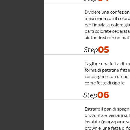
Dividere una confezion
mescolarla con il color
per l’insalata, colore g
parti colorate separata
aiutandosi con un matte
05
Step
Tagliare una fetta di an
forma di patatine fritt
cospargerle con un po’ 
come fette di cipolle.
06
Step
Estrarre il pan di spag
orizzontale. versare sul
insalata (marzapane ve
brownie, una fetta di fo