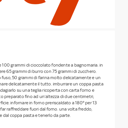
ere 100 grammi di cioccolato fondente a bagnomaria. in
iere 65 grammi di burro con 75 grammi di zucchero.
o fuso, 50 grammi di farina molto delicatamente e un
are delicatamente il tutto. imburrare un coppa pasta
adagiarlo su una teglia ricoperta con carta forno e
o preparato fino ad un’altezza di due centimetri,
ficie. infornare in forno preriscaldato a 180° per 13
ar raffreddare fuori dal forno. una volta freddo,
e dal coppa pasta e tenerlo da parte.