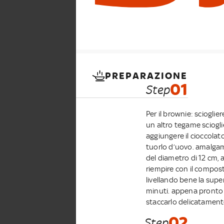
PREPARAZIONE
01
Step
Per il brownie: sciogli
un altro tegame sciogl
aggiungere il cioccolat
tuorlo d’uovo. amalgam
del diametro di 12 cm, 
riempire con il compost
livellando bene la super
minuti. appena pronto f
staccarlo delicatament
02
Step