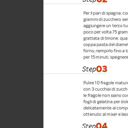
Per il pan di spagna: 
grammi di zucchero sem
aggiungere un terzo tu
poco per volta 75 gramm
grattata di limone. qua
coppa pasta del diamet
forno, riempirlo fino a 
per 15 minuti. spegnere
03
Step
Pulire 10 fragole matur
con 3 cucchiai di zucch
le fragole non siano c
fogli di gelatina per d
delicatamente al compo
ottenuto al mixer e las
04
Step