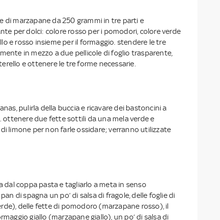
e di marzapane da 250 grammi in tre parti e
ante per dolci: colore rosso per i pomodori, colore verde
iallo e rosso insieme per il formaggio. stendere le tre
mente in mezzo a due pellicole di foglio trasparente,
rello e ottenere le tre forme necessarie.
anas, pulirla della buccia e ricavare dei bastoncini a
e. ottenere due fette sottili da una mela verde e
di limone per non farle ossidare; verranno utilizzate
na dal coppa pasta e tagliarlo a meta in senso
 pan di spagna un po’ di salsa di fragole, delle foglie di
rde), delle fette di pomodoro (marzapane rosso), il
rmaggio giallo (marzapane giallo), un po’ di salsa di