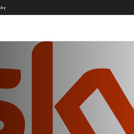
Sky
Cos’altro vedere:
Un mondo di offerte:
PROGRAMMI SKY
SKY.IT
NOW
PECHINO EXPRESS