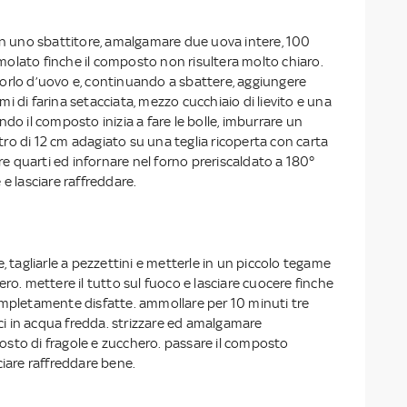
con uno sbattitore, amalgamare due uova intere, 100
olato finche il composto non risultera molto chiaro.
orlo d’uovo e, continuando a sbattere, aggiungere
i di farina setacciata, mezzo cucchiaio di lievito e una
ndo il composto inizia a fare le bolle, imburrare un
ro di 12 cm adagiato su una teglia ricoperta con carta
tre quarti ed infornare nel forno preriscaldato a 180°
 e lasciare raffreddare.
e, tagliarle a pezzettini e metterle in un piccolo tegame
ero. mettere il tutto sul fuoco e lasciare cuocere finche
ompletamente disfatte. ammollare per 10 minuti tre
olci in acqua fredda. strizzare ed amalgamare
sto di fragole e zucchero. passare il composto
ciare raffreddare bene.