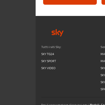
Tutti i siti Sky:
Ser
SKY TG24
MA
SKY SPORT
MA
SKY VIDEO
SK
SK
SK
SPA
Per il consumatore clicca qui per i
Moduli, Co