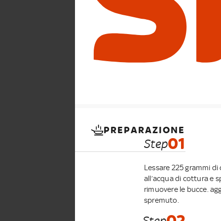
PREPARAZIONE
01
Step
Lessare 225 grammi di c
all’acqua di cottura e s
rimuovere le bucce. agg
spremuto.
02
Step