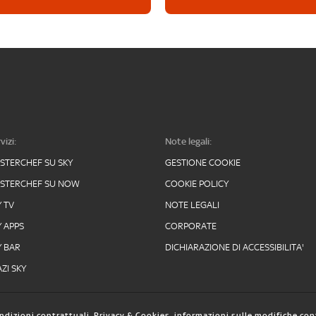
vizi:
Note legali:
STERCHEF SU SKY
GESTIONE COOKIE
STERCHEF SU NOW
COOKIE POLICY
Y TV
NOTE LEGALI
Y APPS
CORPORATE
Y BAR
DICHIARAZIONE DI ACCESSIBILITA'
ZI SKY
ndizioni contrattuali
,
Privacy & Cookies
,
informazioni sulle modifiche con