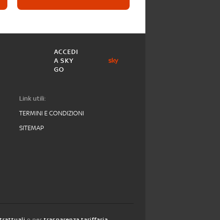
ACCEDI
A SKY
GO
Link utili:
TERMINI E CONDIZIONI
SITEMAP
trattuali
o per
trasparenza tariffaria
,