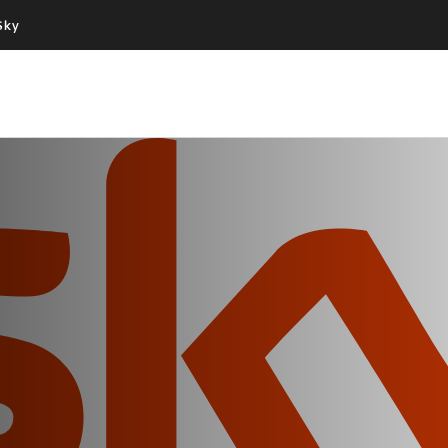
Sky
Cos’altro vedere:
Un mondo di offerte:
PROGRAMMI SKY
SKY.IT
NOW
PECHINO EXPRESS