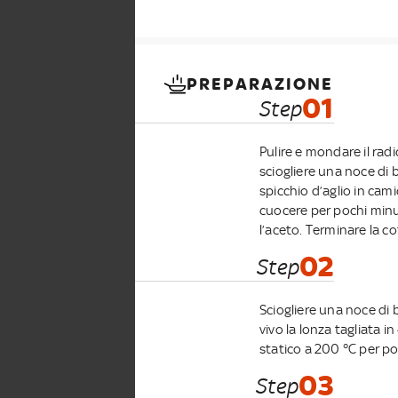
PREPARAZIONE
01
Step
Pulire e mondare il radic
sciogliere una noce di 
spicchio d’aglio in cami
cuocere per pochi minu
l’aceto. Terminare la co
02
Step
Sciogliere una noce di 
vivo la lonza tagliata in
statico a 200 °C per po
03
Step