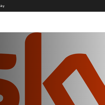
Sky
Cos’altro vedere:
Un mondo di offerte:
PROGRAMMI SKY
SKY.IT
NOW
PECHINO EXPRESS