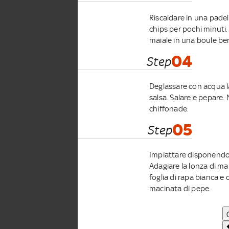
Riscaldare in una padella
chips per pochi minuti. 
maiale in una boule ben
04
Step
Deglassare con acqua la 
salsa. Salare e pepare. 
chiffonade.
05
Step
Impiattare disponendo il
Adagiare la lonza di mai
foglia di rapa bianca e
macinata di pepe.