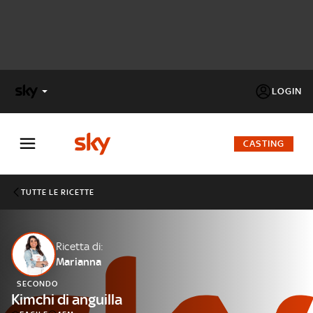
LOGIN
X
FACTOR
CASTING
MASTERCHEF
TUTTE LE RICETTE
PECHINO
EXPRESS
Ricetta di:
Marianna
Cos’altro vedere:
PROGRAMMI SKY
SECONDO
Un mondo di offerte:
Kimchi di anguilla
SKY.IT
NOW