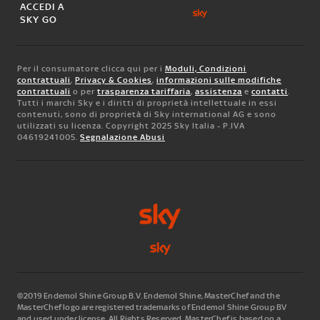
ACCEDI A
SKY GO
Per il consumatore clicca qui per i
Moduli, Condizioni
contrattuali
,
Privacy & Cookies
,
informazioni sulle modifiche
contrattuali
o per
trasparenza tariffaria
,
assistenza
e
contatti
.
Tutti i marchi Sky e i diritti di proprietà intellettuale in essi
contenuti, sono di proprietà di Sky international AG e sono
utilizzati su licenza. Copyright 2025 Sky Italia - P.IVA
04619241005.
Segnalazione Abusi
©2019 Endemol Shine Group B.V. Endemol Shine, MasterChef and the
MasterChef logo are registered trademarks of Endemol Shine Group BV
and used under license. All Rights Reserved. MasterChef is based on a