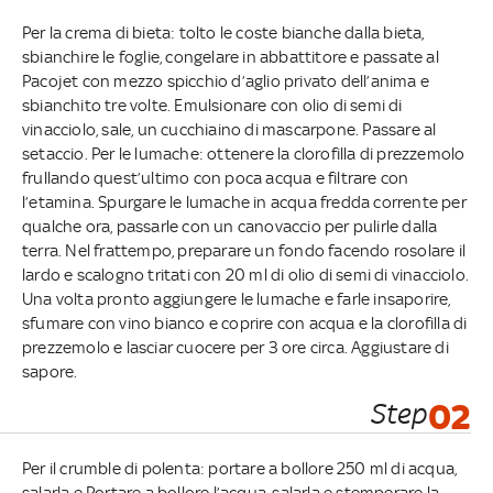
Per la crema di bieta: tolto le coste bianche dalla bieta,
sbianchire le foglie, congelare in abbattitore e passate al
Pacojet con mezzo spicchio d’aglio privato dell’anima e
sbianchito tre volte. Emulsionare con olio di semi di
vinacciolo, sale, un cucchiaino di mascarpone. Passare al
setaccio. Per le lumache: ottenere la clorofilla di prezzemolo
frullando quest’ultimo con poca acqua e filtrare con
l’etamina. Spurgare le lumache in acqua fredda corrente per
qualche ora, passarle con un canovaccio per pulirle dalla
terra. Nel frattempo, preparare un fondo facendo rosolare il
lardo e scalogno tritati con 20 ml di olio di semi di vinacciolo.
Una volta pronto aggiungere le lumache e farle insaporire,
sfumare con vino bianco e coprire con acqua e la clorofilla di
prezzemolo e lasciar cuocere per 3 ore circa. Aggiustare di
sapore.
Step
02
Per il crumble di polenta: portare a bollore 250 ml di acqua,
salarla e Portare a bollore l’acqua, salarla e stemperare la