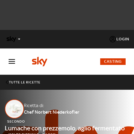
LOGIN
X
FACTOR
CASTING
MASTERCHEF
TUTTE LE RICETTE
PECHINO
EXPRESS
Ricetta di:
Chef Norbert Niederkofler
Cos’altro vedere:
PROGRAMMI SKY
SECONDO
Un mondo di offerte:
Lumache con prezzemolo, aglio fermentato
SKY.IT
NOW