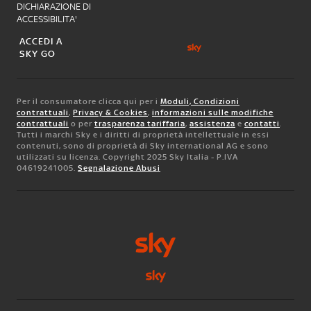
DICHIARAZIONE DI
ACCESSIBILITA'
ACCEDI A
SKY GO
Per il consumatore clicca qui per i
Moduli, Condizioni
contrattuali
,
Privacy & Cookies
,
informazioni sulle modifiche
contrattuali
o per
trasparenza tariffaria
,
assistenza
e
contatti
.
Tutti i marchi Sky e i diritti di proprietà intellettuale in essi
contenuti, sono di proprietà di Sky international AG e sono
utilizzati su licenza. Copyright 2025 Sky Italia - P.IVA
04619241005.
Segnalazione Abusi