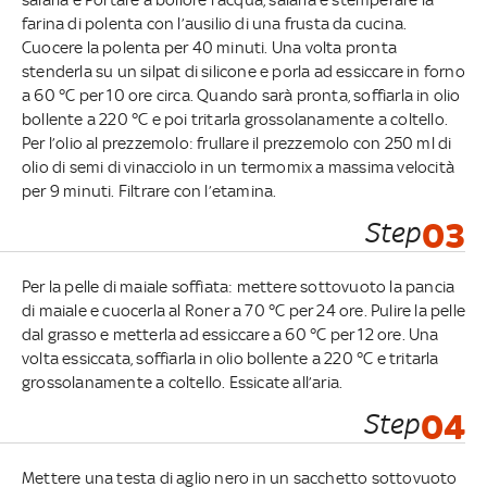
farina di polenta con l’ausilio di una frusta da cucina.
Cuocere la polenta per 40 minuti. Una volta pronta
stenderla su un silpat di silicone e porla ad essiccare in forno
a 60 °C per 10 ore circa. Quando sarà pronta, soffiarla in olio
bollente a 220 °C e poi tritarla grossolanamente a coltello.
Per l’olio al prezzemolo: frullare il prezzemolo con 250 ml di
olio di semi di vinacciolo in un termomix a massima velocità
per 9 minuti. Filtrare con l’etamina.
Step
03
Per la pelle di maiale soffiata: mettere sottovuoto la pancia
di maiale e cuocerla al Roner a 70 °C per 24 ore. Pulire la pelle
dal grasso e metterla ad essiccare a 60 °C per 12 ore. Una
volta essiccata, soffiarla in olio bollente a 220 °C e tritarla
grossolanamente a coltello. Essicate all’aria.
Step
04
Mettere una testa di aglio nero in un sacchetto sottovuoto