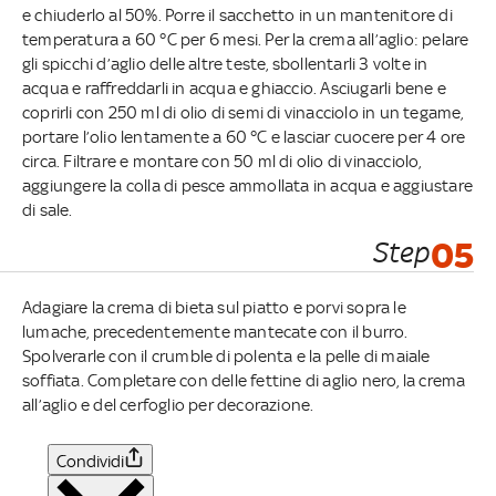
e chiuderlo al 50%. Porre il sacchetto in un mantenitore di
temperatura a 60 °C per 6 mesi. Per la crema all’aglio: pelare
gli spicchi d’aglio delle altre teste, sbollentarli 3 volte in
acqua e raffreddarli in acqua e ghiaccio. Asciugarli bene e
coprirli con 250 ml di olio di semi di vinacciolo in un tegame,
portare l’olio lentamente a 60 °C e lasciar cuocere per 4 ore
circa. Filtrare e montare con 50 ml di olio di vinacciolo,
aggiungere la colla di pesce ammollata in acqua e aggiustare
di sale.
Step
05
Adagiare la crema di bieta sul piatto e porvi sopra le
lumache, precedentemente mantecate con il burro.
Spolverarle con il crumble di polenta e la pelle di maiale
soffiata. Completare con delle fettine di aglio nero, la crema
all’aglio e del cerfoglio per decorazione.
Condividi