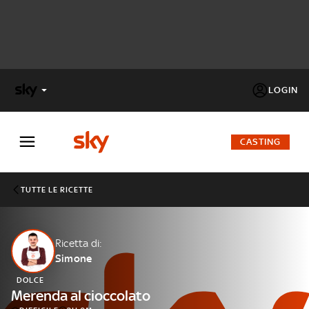
LOGIN
X
FACTOR
CASTING
MASTERCHEF
TUTTE LE RICETTE
PECHINO
EXPRESS
Ricetta di:
Simone
Cos’altro vedere:
PROGRAMMI SKY
DOLCE
Un mondo di offerte:
Merenda al cioccolato
SKY.IT
NOW