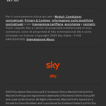
SKY GO
Per il consumatore clicca qui per i
Moduli, Condizioni
contrattuali
,
Privacy & Cookies
,
informazioni sulle modifiche
contrattuali
o per
trasparenza tariffaria
,
assistenza
e
contatti
.
Tutti i marchi Sky e i diritti di proprietà intellettuale in essi
contenuti, sono di proprietà di Sky international AG e sono
utilizzati su licenza. Copyright 2025 Sky Italia - P.IVA
04619241005.
Segnalazione Abusi
©2019 Endemol Shine Group B.V. Endemol Shine, MasterChef and the
MasterChef logo are registered trademarks of Endemol Shine Group BV
and used under license. All Rights Reserved. MasterChef is based on a
format by Franc Roddam and is produced by Endemol Italia S.p.A for Sky