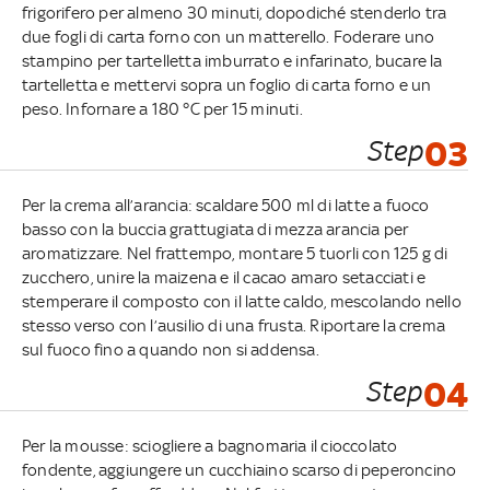
frigorifero per almeno 30 minuti, dopodiché stenderlo tra
due fogli di carta forno con un matterello. Foderare uno
stampino per tartelletta imburrato e infarinato, bucare la
tartelletta e mettervi sopra un foglio di carta forno e un
peso. Infornare a 180 °C per 15 minuti.
Step
03
Per la crema all’arancia: scaldare 500 ml di latte a fuoco
basso con la buccia grattugiata di mezza arancia per
aromatizzare. Nel frattempo, montare 5 tuorli con 125 g di
zucchero, unire la maizena e il cacao amaro setacciati e
stemperare il composto con il latte caldo, mescolando nello
stesso verso con l’ausilio di una frusta. Riportare la crema
sul fuoco fino a quando non si addensa.
Step
04
Per la mousse: sciogliere a bagnomaria il cioccolato
fondente, aggiungere un cucchiaino scarso di peperoncino