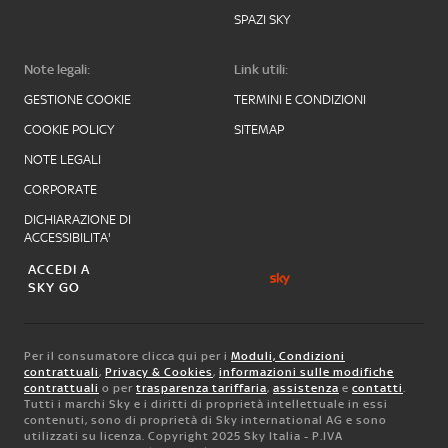
SPAZI SKY
Note legali:
Link utili:
GESTIONE COOKIE
TERMINI E CONDIZIONI
COOKIE POLICY
SITEMAP
NOTE LEGALI
CORPORATE
DICHIARAZIONE DI
ACCESSIBILITA'
ACCEDI A
SKY GO
Per il consumatore clicca qui per i
Moduli, Condizioni
contrattuali
,
Privacy & Cookies
,
informazioni sulle modifiche
contrattuali
o per
trasparenza tariffaria
,
assistenza
e
contatti
.
Tutti i marchi Sky e i diritti di proprietà intellettuale in essi
contenuti, sono di proprietà di Sky international AG e sono
utilizzati su licenza. Copyright 2025 Sky Italia - P.IVA