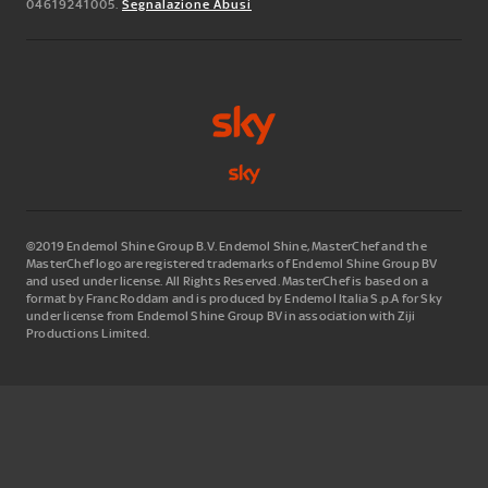
04619241005.
Segnalazione Abusi
©2019 Endemol Shine Group B.V. Endemol Shine, MasterChef and the
MasterChef logo are registered trademarks of Endemol Shine Group BV
and used under license. All Rights Reserved. MasterChef is based on a
format by Franc Roddam and is produced by Endemol Italia S.p.A for Sky
under license from Endemol Shine Group BV in association with Ziji
Productions Limited.