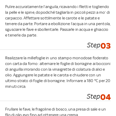
Pulire accuratamente l’anguila, ricavando i filetti e togliendo
la pelle e le spine, dopodiché tagliarla in piccoli pezzi a mo’ di
carpaccio. Affettare sottilmente le carote e le patate e
tenere da parte. Portare a ebollizione l’acqua in una pentola,
sgusciare le fave e sbollentarle. Passarle in acqua e ghiaccio
e tenerle da parte.
Step
03
Realizzare la millefoglie in uno stampo monodose foderato
con carta da forno: alternare le foglie di borragine ai bocconi
di anguilla irrorando con la vinaigrette di colatura di alici e
olio. Aggiungere le patate e le carota e chiudere con un
ultimo strato di foglie di borragine. Infornare a 180 °C per 20
minuti circa.
Step
04
Frullare le fave, le fragoline di bosco, una presa di sale e un
filo di olio evo fino ad ottenere una crema.