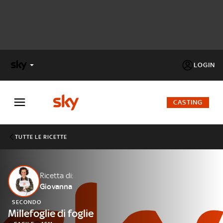
LOGIN
X
FACTOR
CASTING
MASTERCHEF
TUTTE LE RICETTE
PECHINO
EXPRESS
Ricetta di:
Giovanna
Cos’altro vedere:
PROGRAMMI SKY
SECONDO
Un mondo di offerte:
Millefoglie di foglie
SKY.IT
NOW