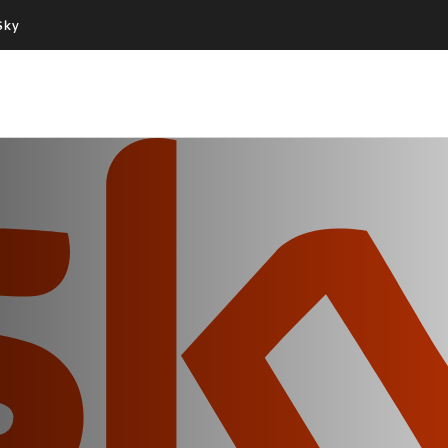
Sky
Cos’altro vedere:
Un mondo di offerte:
PROGRAMMI SKY
SKY.IT
NOW
PECHINO EXPRESS