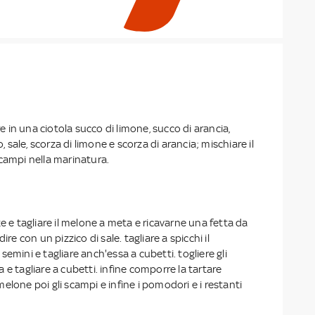
ire in una ciotola succo di limone, succo di arancia,
o, sale, scorza di limone e scorza di arancia; mischiare il
campi nella marinatura.
te e tagliare il melone a meta e ricavarne una fetta da
ire con un pizzico di sale. tagliare a spicchi il
emini e tagliare anch'essa a cubetti. togliere gli
 e tagliare a cubetti. infine comporre la tartare
elone poi gli scampi e infine i pomodori e i restanti