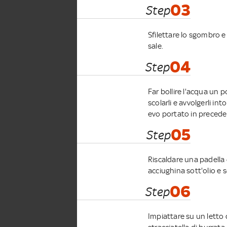
03
Step
Sfilettare lo sgombro e 
sale.
04
Step
Far bollire l'acqua un p
scolarli e avvolgerli int
evo portato in precede
05
Step
Riscaldare una padella 
acciughina sott'olio e s
06
Step
Impiattare su un letto 