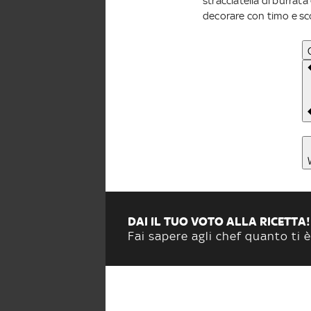
stracciatella di burrata
decorare con timo e sc
DAI IL TUO VOTO ALLA RICETTA!
Fai sapere agli chef quanto ti è