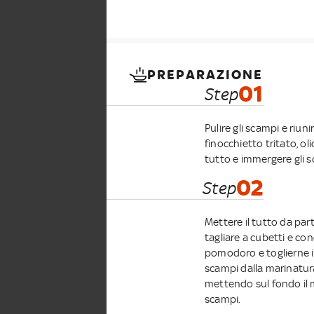
PREPARAZIONE
01
Step
Pulire gli scampi e riun
finocchietto tritato, oli
tutto e immergere gli s
02
Step
Mettere il tutto da par
tagliare a cubetti e cond
pomodoro e toglierne i s
scampi dalla marinatura
mettendo sul fondo il m
scampi.