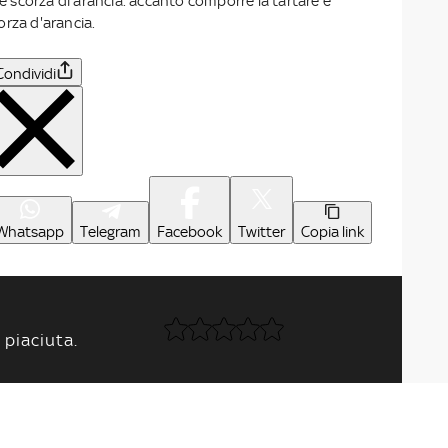
 e scorza di arancia. accanto comporre la tartare e
orza d'arancia.
Condividi
Whatsapp
Telegram
Facebook
Twitter
Copia link
 piaciuta.