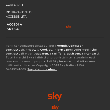
CORPORATE
DICHIARAZIONE DI
ACCESSIBILITA'
ACCEDI A
SKY GO
Per il consumatore clicca qui per i
Moduli, Condizioni
contrattuali
,
Privacy & Cookies
,
informazioni sulle modifiche
contrattuali
o per
trasparenza tariffaria
,
assistenza
e
contatti
.
Tutti i marchi Sky e i diritti di proprietà intellettuale in essi
contenuti, sono di proprietà di Sky international AG e sono
utilizzati su licenza. Copyright 2025 Sky Italia - P.IVA
04619241005.
Segnalazione Abusi