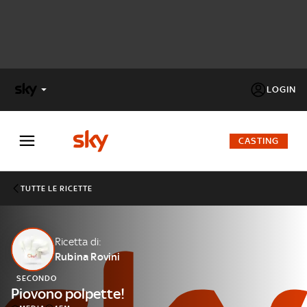
LOGIN
X
FACTOR
CASTING
MASTERCHEF
TUTTE LE RICETTE
PECHINO
EXPRESS
Ricetta di:
Rubina Rovini
Cos’altro vedere:
PROGRAMMI SKY
SECONDO
Un mondo di offerte:
Piovono polpette!
SKY.IT
NOW