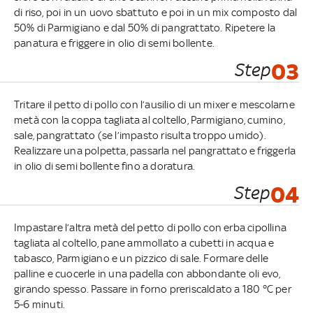
di riso, poi in un uovo sbattuto e poi in un mix composto dal
50% di Parmigiano e dal 50% di pangrattato. Ripetere la
panatura e friggere in olio di semi bollente.
Step
03
Tritare il petto di pollo con l’ausilio di un mixer e mescolarne
metà con la coppa tagliata al coltello, Parmigiano, cumino,
sale, pangrattato (se l’impasto risulta troppo umido).
Realizzare una polpetta, passarla nel pangrattato e friggerla
in olio di semi bollente fino a doratura.
Step
04
Impastare l’altra metà del petto di pollo con erba cipollina
tagliata al coltello, pane ammollato a cubetti in acqua e
tabasco, Parmigiano e un pizzico di sale. Formare delle
palline e cuocerle in una padella con abbondante oli evo,
girando spesso. Passare in forno preriscaldato a 180 °C per
5-6 minuti.