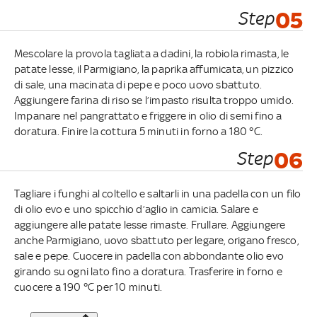
Step
05
Mescolare la provola tagliata a dadini, la robiola rimasta, le
patate lesse, il Parmigiano, la paprika affumicata, un pizzico
di sale, una macinata di pepe e poco uovo sbattuto.
Aggiungere farina di riso se l’impasto risulta troppo umido.
Impanare nel pangrattato e friggere in olio di semi fino a
doratura. Finire la cottura 5 minuti in forno a 180 °C.
Step
06
Tagliare i funghi al coltello e saltarli in una padella con un filo
di olio evo e uno spicchio d’aglio in camicia. Salare e
aggiungere alle patate lesse rimaste. Frullare. Aggiungere
anche Parmigiano, uovo sbattuto per legare, origano fresco,
sale e pepe. Cuocere in padella con abbondante olio evo
girando su ogni lato fino a doratura. Trasferire in forno e
cuocere a 190 °C per 10 minuti.